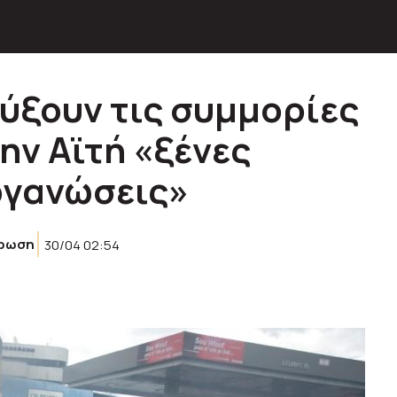
ύξουν τις συμμορίες
ην Αϊτή «ξένες
ργανώσεις»
έρωση
30/04 02:54