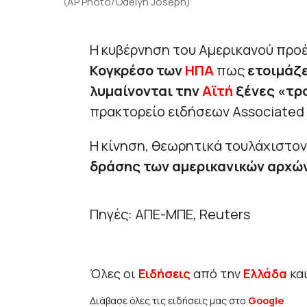
(AP Photo/Odelyn Joseph)
Η κυβέρνηση του Αμερικανού προ
Κογκρέσο των
ΗΠΑ
πως
ετοιμάζε
λυμαίνονται την
Αϊτή
ξένες «τρ
πρακτορείο ειδήσεων Associated 
Η κίνηση, θεωρητικά τουλάχιστον
δράσης των αμερικανικών αρχών
Πηγές: ΑΠΕ-ΜΠΕ, Reuters
Όλες οι
Ειδήσεις
από την
Ελλάδα
κα
Διάβασε όλες τις ειδήσεις μας στο
Google