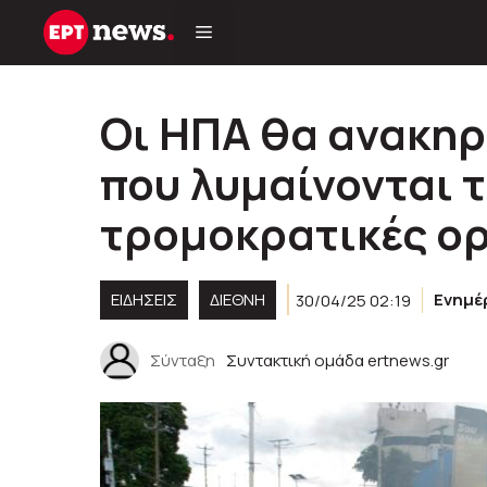
Μετάβαση
σε
περιεχόμενο
Οι ΗΠΑ θα ανακηρ
που λυμαίνονται τ
τρομοκρατικές ο
ΕΙΔΗΣΕΙΣ
ΔΙΕΘΝΗ
30/04/25 02:19
Ενημ
Σύνταξη
Συντακτική ομάδα ertnews.gr