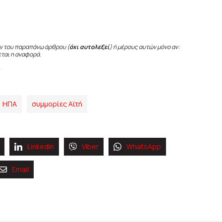
ν του παραπάνω άρθρου (
όχι αυτολεξεί
) ή μέρους αυτών μόνο αν:
εται η αναφορά.
ΗΠΑ
συμμορίες Αϊτή
Linkedin
Viber
WhatsApp
Email