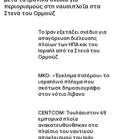
περιορισμούς στη ναυσιπλοΐα στα
Στενά του Ορμούζ
Το Ιράν εξετάζει σχέδιο για
απαγόρευση διέλευσης
πλοίων των ΗΠΑ και του
Ισραήλ από τα Στενά του
Ορμούζ
ΜΚΟ: «Έγκλημα πολέμου» το
ισραηλινό πλήγμα που
σκότωσε δημοσιογράφο
στον νότιο Λίβανο
CENTCOM: Τουλάχιστον 49
εμπορικά πλοία
ανακατευθύνθηκαν στο
πλαίσιο του ναυτικού
αποκλεισμού του Ιράν