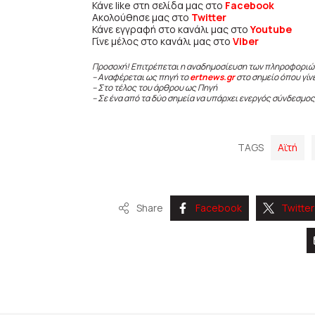
Κάνε like στη σελίδα μας στο
Facebook
Ακολούθησε μας στο
Twitter
Κάνε εγγραφή στο κανάλι μας στο
Youtube
Γίνε μέλος στο κανάλι μας στο
Viber
Προσοχή! Επιτρέπεται η αναδημοσίευση των πληροφοριώ
– Αναφέρεται ως πηγή το
ertnews.gr
στο σημείο όπου γίν
– Στο τέλος του άρθρου ως Πηγή
– Σε ένα από τα δύο σημεία να υπάρχει ενεργός σύνδεσμος
TAGS
Αϊτή
Share
Facebook
Twitter