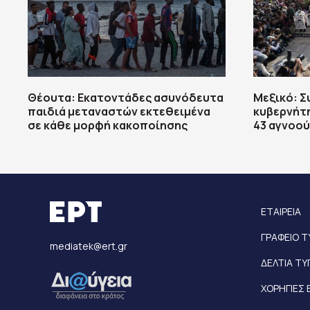
Θέουτα: Εκατοντάδες ασυνόδευτα
Μεξικό: 
παιδιά μεταναστών εκτεθειμένα
κυβερνήτη
σε κάθε μορφή κακοποίησης
43 αγνοο
ΕΤΑΙΡΕΙΑ
ΓΡΑΦΕΙΟ 
mediatek@ert.gr
ΔΕΛΤΙΑ Τ
ΧΟΡΗΓΙΕΣ 