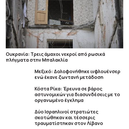
Ουκρανία: Τρεις άμαχοι νεκροί από ρωσικά
πλήγματα στην Μπαλακλία
Μεξικό: Δολοφονήθηκε ινφλουένσερ
ενώ έκανε ζωντανή μετάδοση
Κόστα Ρίκα: Έρευνα σε βάρος
αστυνομικών για διασυνδέσεις με το
οργανωμένο έγκλημα
Δύο Ισραηλινοί στρατιώτες
σκοτώθηκαν και τέσσερις
τραυματίστηκαν στον Λίβανο