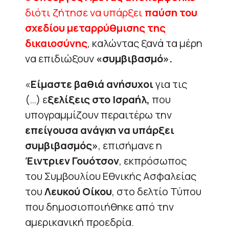
διότι ζήτησε να υπάρξει
παύση του
σχεδίου μεταρρύθμισης της
δικαιοσύνης
, καλώντας ξανά τα μέρη
να επιδιώξουν
«συμβιβασμό».
«
Είμαστε βαθιά ανήσυχοι
για τις
(…) ε
ξελίξεις στο Ισραήλ,
που
υπογραμμίζουν περαιτέρω την
επείγουσα ανάγκη να υπάρξει
συμβιβασμός»
, επισήμανε η
Έιντριεν Γουότσον
, εκπρόσωπος
του Συμβουλίου Εθνικής Ασφαλείας
του
Λευκού Οίκου
, στο δελτίο Τύπου
που δημοσιοποιήθηκε από την
αμερικανική προεδρία.