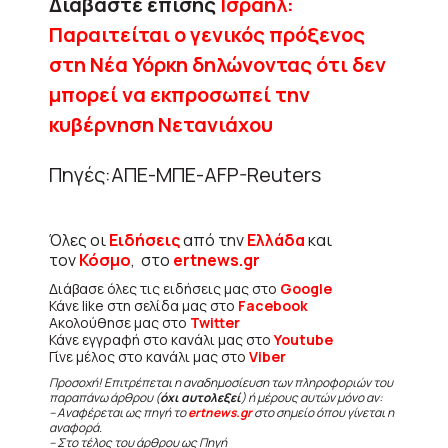
Διαβάστε επίσης
Ισραήλ:
Παραιτείται ο γενικός πρόξενος
στη Νέα Υόρκη δηλώνοντας ότι δεν
μπορεί να εκπροσωπεί την
κυβέρνηση Νετανιάχου
Πηγές:ΑΠΕ-ΜΠΕ-AFP-Reuters
Όλες οι
Ειδήσεις
από την
Ελλάδα
και
τον
Κόσμο
, στο
ertnews.gr
Διάβασε όλες τις ειδήσεις μας στο
Google
Κάνε like στη σελίδα μας στο
Facebook
Ακολούθησε μας στο
Twitter
Κάνε εγγραφή στο κανάλι μας στο
Youtube
Γίνε μέλος στο κανάλι μας στο
Viber
Προσοχή! Επιτρέπεται η αναδημοσίευση των πληροφοριών του
παραπάνω άρθρου (
όχι αυτολεξεί
) ή μέρους αυτών μόνο αν:
– Αναφέρεται ως πηγή το
ertnews.gr
στο σημείο όπου γίνεται η
αναφορά.
– Στο τέλος του άρθρου ως Πηγή