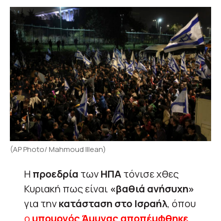
(AP Photo/ Mahmoud Illean)
Η
προεδρία
των
ΗΠΑ
τόνισε χθες
Κυριακή πως είναι
«βαθιά ανήσυχη»
για την
κατάσταση στο Ισραήλ
, όπου
ο
υπουργός Άμυνας
αποπέμφθηκε