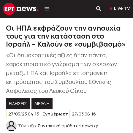
Μετάβαση
Live TV
σε
περιεχόμενο
Οι ΗΠΑ εκφράζουν την ανησυχία
τους για την κατάσταση στο
Ισραήλ – Καλούν σε «συμβιβασμό»
«Οι δημοκρατικές αξίες ήταν πάντα,
χαρακτηριστικό γνώρισμα των σχέσεων
μεταξύ ΗΠΑ και Ισραήλ» επισήμανε η
εκπρόσωπος του Συμβουλίου Εθνικής
Ασφαλείας του Λευκού Οίκου
ΕΙΔΗΣΕΙΣ
ΔΙΕΘΝΗ
27/03/23 04:15
Ενημέρωση
27/03 08:16
Σύνταξη
Συντακτική ομάδα ertnews.gr