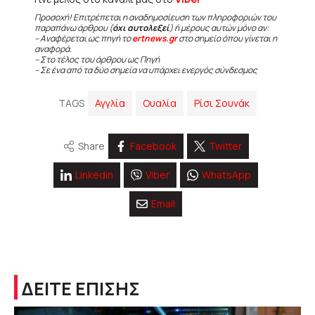
Προσοχή! Επιτρέπεται η αναδημοσίευση των πληροφοριών του
παραπάνω άρθρου (
όχι αυτολεξεί
) ή μέρους αυτών μόνο αν:
– Αναφέρεται ως πηγή το
ertnews.gr
στο σημείο όπου γίνεται η
αναφορά.
– Στο τέλος του άρθρου ως Πηγή
– Σε ένα από τα δύο σημεία να υπάρχει ενεργός σύνδεσμος
TAGS
Αγγλία
Ουαλία
Ρίσι Σουνάκ
Share
Facebook
Twitter
Linkedin
Viber
WhatsApp
Email
ΔΕΙΤΕ ΕΠΙΣΗΣ