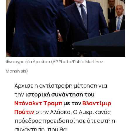
Φωτογραφία Αρχείου (AP Photo/Pablo Martinez
Monsivais)
Άρχισε η αντίστροφη μέτρηση για
την
ιστορική συνάντηση του
Ντόναλντ Τραμπ
με τον
Βλαντίμιρ
Πούτιν
στην Αλάσκα. Ο Αμερικανός
πρόεδρος προειδοποίησε ότι αυτή η
συνάντηση, που θα