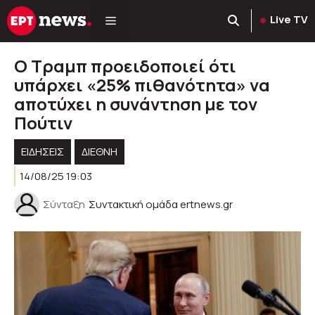
Μετάβαση
Live TV
σε
περιεχόμενο
Ο Τραμπ προειδοποιεί ότι
υπάρχει «25% πιθανότητα» να
αποτύχει η συνάντηση με τον
Πούτιν
ΕΙΔΗΣΕΙΣ
ΔΙΕΘΝΗ
14/08/25 19:03
Σύνταξη
Συντακτική ομάδα ertnews.gr