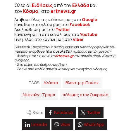
Όλες οι
Ειδήσεις
από την
Ελλάδα
και
τον
Κόσμο
, στο
ertnews.gr
Διάβασε όλες τις ειδήσεις μας στο
Google
Κάνε like στη σελίδα μας στο
Facebook
Ακολούθησε μας στο
Twitter
Κάνε εγγραφή στο κανάλι μας στο
Youtube
Γίνε μέλος στο κανάλι μας στο
Viber
Προσοχή! Επιτρέπεται η αναδημοσίευση των πληροφοριών του
παραπάνω άρθρου (
όχι αυτολεξεί
) ή μέρους αυτών μόνο αν:
– Αναφέρεται ως πηγή το
ertnews.gr
στο σημείο όπου γίνεται η
αναφορά.
– Στο τέλος του άρθρου ως Πηγή
– Σε ένα από τα δύο σημεία να υπάρχει ενεργός σύνδεσμος
TAGS
Αλάσκα
Βλαντίμιρ Πούτιν
Ντόναλντ Τραμπ
πόλεμος στην Ουκρανία
Share
Facebook
Twitter
Linkedin
Viber
WhatsApp