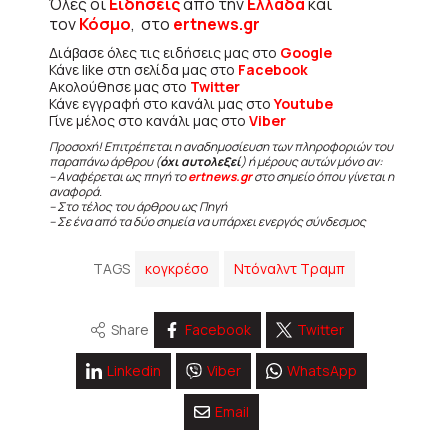
Όλες οι
Ειδήσεις
από την
Ελλάδα
και
τον
Κόσμο
, στο
ertnews.gr
Διάβασε όλες τις ειδήσεις μας στο
Google
Κάνε like στη σελίδα μας στο
Facebook
Ακολούθησε μας στο
Twitter
Κάνε εγγραφή στο κανάλι μας στο
Youtube
Γίνε μέλος στο κανάλι μας στο
Viber
Προσοχή! Επιτρέπεται η αναδημοσίευση των πληροφοριών του
παραπάνω άρθρου (
όχι αυτολεξεί
) ή μέρους αυτών μόνο αν:
– Αναφέρεται ως πηγή το
ertnews.gr
στο σημείο όπου γίνεται η
αναφορά.
– Στο τέλος του άρθρου ως Πηγή
– Σε ένα από τα δύο σημεία να υπάρχει ενεργός σύνδεσμος
TAGS
κογκρέσο
Ντόναλντ Τραμπ
Share
Facebook
Twitter
Linkedin
Viber
WhatsApp
Email