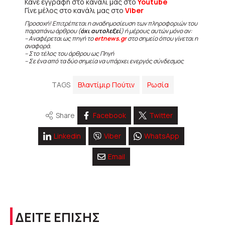
Κάνε εγγραφή στο κανάλι μας στο
Youtube
Γίνε μέλος στο κανάλι μας στο
Viber
Προσοχή! Επιτρέπεται η αναδημοσίευση των πληροφοριών του
παραπάνω άρθρου (
όχι αυτολεξεί
) ή μέρους αυτών μόνο αν:
– Αναφέρεται ως πηγή το
ertnews.gr
στο σημείο όπου γίνεται η
αναφορά.
– Στο τέλος του άρθρου ως Πηγή
– Σε ένα από τα δύο σημεία να υπάρχει ενεργός σύνδεσμος
TAGS
Βλαντίμιρ Πούτιν
Ρωσία
Share
Facebook
Twitter
Linkedin
Viber
WhatsApp
Email
ΔΕΙΤΕ ΕΠΙΣΗΣ