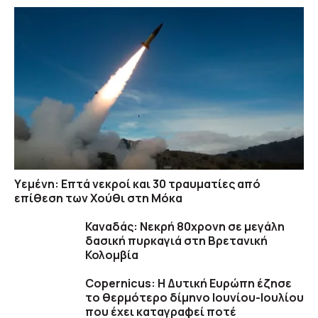
Υεμένη: Επτά νεκροί και 30 τραυματίες από
επίθεση των Χούθι στη Μόκα
Καναδάς: Nεκρή 80χρονη σε μεγάλη
δασική πυρκαγιά στη Βρετανική
Κολομβία
Copernicus: H Δυτική Ευρώπη έζησε
το θερμότερο δίμηνο Ιουνίου-Ιουλίου
που έχει καταγραφεί ποτέ