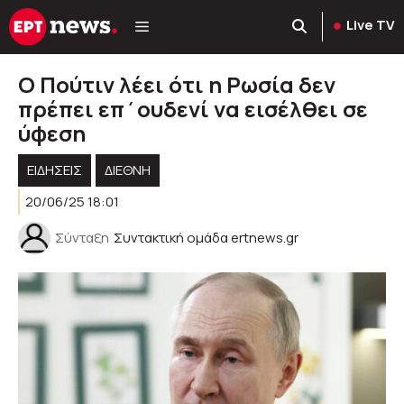
Μετάβαση
Live TV
σε
περιεχόμενο
Ο Πούτιν λέει ότι η Ρωσία δεν
πρέπει επ΄ουδενί να εισέλθει σε
ύφεση
ΕΙΔΗΣΕΙΣ
ΔΙΕΘΝΗ
20/06/25 18:01
Σύνταξη
Συντακτική ομάδα ertnews.gr