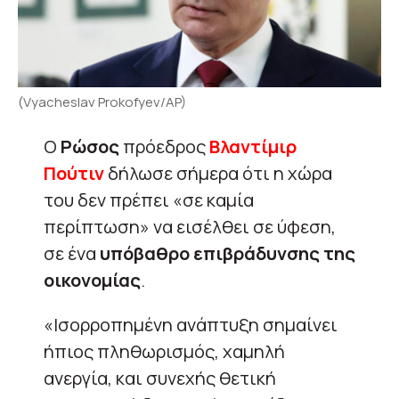
(Vyacheslav Prokofyev/AP)
Ο
Ρώσος
πρόεδρος
Βλαντίμιρ
Πούτιν
δήλωσε σήμερα ότι η χώρα
του δεν πρέπει «σε καμία
περίπτωση» να εισέλθει σε ύφεση,
σε ένα
υπόβαθρο επιβράδυνσης της
οικονομίας
.
«Ισορροπημένη ανάπτυξη σημαίνει
ήπιος πληθωρισμός, χαμηλή
ανεργία, και συνεχής θετική