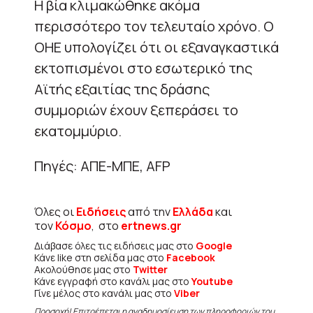
Η βία κλιμακώθηκε ακόμα
περισσότερο τον τελευταίο χρόνο. Ο
ΟΗΕ υπολογίζει ότι οι εξαναγκαστικά
εκτοπισμένοι στο εσωτερικό της
Αϊτής εξαιτίας της δράσης
συμμοριών έχουν ξεπεράσει το
εκατομμύριο.
Πηγές: ΑΠΕ-ΜΠΕ, AFP
Όλες οι
Ειδήσεις
από την
Ελλάδα
και
τον
Κόσμο
, στο
ertnews.gr
Διάβασε όλες τις ειδήσεις μας στο
Google
Κάνε like στη σελίδα μας στο
Facebook
Ακολούθησε μας στο
Twitter
Κάνε εγγραφή στο κανάλι μας στο
Youtube
Γίνε μέλος στο κανάλι μας στο
Viber
Προσοχή! Επιτρέπεται η αναδημοσίευση των πληροφοριών του