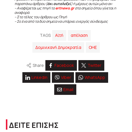
παραπάνω άρθρου (
όχι αυτολεξεί
) ή μέρους αυτών μόνο αν:
– Αναφέρεται ως πηγή το
ertnews.gr
στο σημείο όπου γίνεται η
αναφορά.
– Στο τέλος του άρθρου ως Πηγή
– Σε ένα από τα δύο σημεία να υπάρχει ενεργός σύνδεσμος
TAGS
Αϊτή
απέλαση
Δομινικανή Δημοκρατία
ΟΗΕ
Share
Facebook
Twitter
Linkedin
Viber
WhatsApp
Email
ΔΕΙΤΕ ΕΠΙΣΗΣ