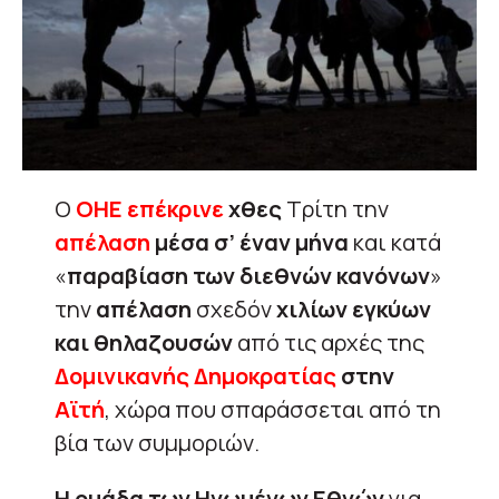
Ο
ΟΗΕ επέκρινε
χθες
Τρίτη την
απέλαση
μέσα σ’ έναν μήνα
και κατά
«
παραβίαση των διεθνών κανόνων
»
την
απέλαση
σχεδόν
χιλίων εγκύων
και θηλαζουσών
από τις αρχές της
Δομινικανής Δημοκρατίας
στην
Αϊτή
, χώρα που σπαράσσεται από τη
βία των συμμοριών.
Η ομάδα των Ηνωμένων Εθνών
για