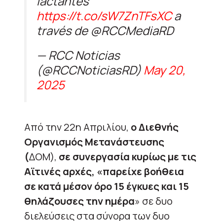
lactantes
https://t.co/sW7ZnTFsXC
a
través de @RCCMediaRD
— RCC Noticias
(@RCCNoticiasRD)
May 20,
2025
Από την 22η Απριλίου,
ο Διεθνής
Οργανισμός Μετανάστευσης
(
ΔΟΜ),
σε συνεργασία κυρίως με τις
Αϊτινές αρχές, «παρείχε βοήθεια
σε κατά μέσον όρο 15 έγκυες και 15
θηλάζουσες την ημέρα
» σε δυο
διελεύσεις στα σύνορα των δυο