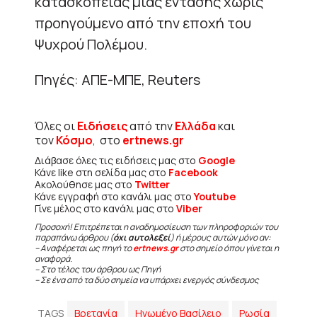
κατασκοπείας μιας έντασης χωρίς
προηγούμενο από την εποχή του
Ψυχρού Πολέμου.
Πηγές: ΑΠΕ-ΜΠΕ, Reuters
Όλες οι
Ειδήσεις
από την
Ελλάδα
και
τον
Κόσμο
, στο
ertnews.gr
Διάβασε όλες τις ειδήσεις μας στο
Google
Κάνε like στη σελίδα μας στο
Facebook
Ακολούθησε μας στο
Twitter
Κάνε εγγραφή στο κανάλι μας στο
Youtube
Γίνε μέλος στο κανάλι μας στο
Viber
Προσοχή! Επιτρέπεται η αναδημοσίευση των πληροφοριών του
παραπάνω άρθρου (
όχι αυτολεξεί
) ή μέρους αυτών μόνο αν:
– Αναφέρεται ως πηγή το
ertnews.gr
στο σημείο όπου γίνεται η
αναφορά.
– Στο τέλος του άρθρου ως Πηγή
– Σε ένα από τα δύο σημεία να υπάρχει ενεργός σύνδεσμος
TAGS
Βρετανία
Ηνωμένο Βασίλειο
Ρωσία