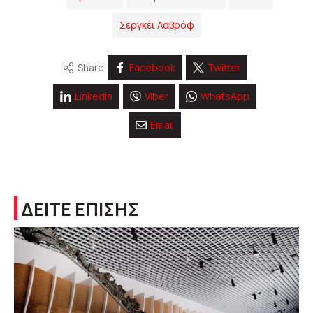
Σεργκέι Λαβρόφ
Share
Facebook
Twitter
Linkedin
Viber
WhatsApp
Email
ΔΕΙΤΕ ΕΠΙΣΗΣ