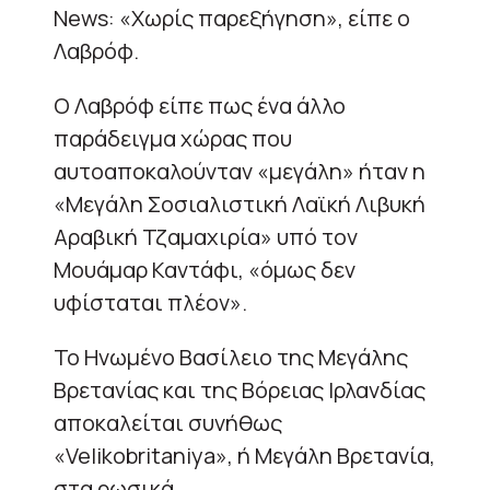
News: «Χωρίς παρεξήγηση», είπε ο
Λαβρόφ.
Ο Λαβρόφ είπε πως ένα άλλο
παράδειγμα χώρας που
αυτοαποκαλούνταν «μεγάλη» ήταν η
«Μεγάλη Σοσιαλιστική Λαϊκή Λιβυκή
Αραβική Τζαμαχιρία» υπό τον
Μουάμαρ Καντάφι, «όμως δεν
υφίσταται πλέον».
Το Ηνωμένο Βασίλειο της Μεγάλης
Βρετανίας και της Βόρειας Ιρλανδίας
αποκαλείται συνήθως
«Velikobritaniya», ή Μεγάλη Βρετανία,
στα ρωσικά.