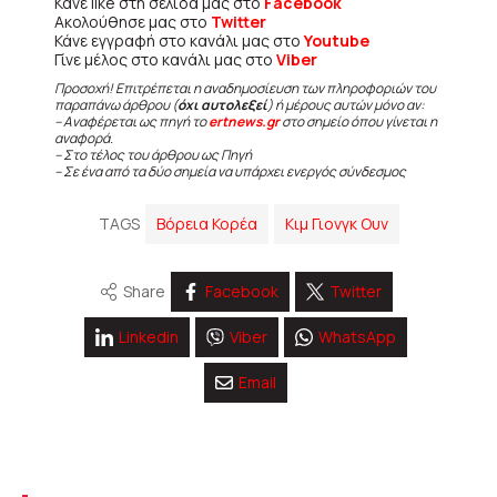
Κάνε like στη σελίδα μας στο
Facebook
Ακολούθησε μας στο
Twitter
Κάνε εγγραφή στο κανάλι μας στο
Youtube
Γίνε μέλος στο κανάλι μας στο
Viber
Προσοχή! Επιτρέπεται η αναδημοσίευση των πληροφοριών του
παραπάνω άρθρου (
όχι αυτολεξεί
) ή μέρους αυτών μόνο αν:
– Αναφέρεται ως πηγή το
ertnews.gr
στο σημείο όπου γίνεται η
αναφορά.
– Στο τέλος του άρθρου ως Πηγή
– Σε ένα από τα δύο σημεία να υπάρχει ενεργός σύνδεσμος
TAGS
Βόρεια Κορέα
Κιμ Γιονγκ Ουν
Share
Facebook
Twitter
Linkedin
Viber
WhatsApp
Email