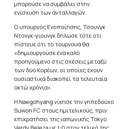
μπορούσε να συμβάλει στην
ενίσχυση των ανταλλαγών.
Ο υπουργός Ενοποίησης, Τσουνγκ
Ντονγκ-γιουνγκ δήλωσε τότε ότι
πίστευε ότι το τουρνουά θα
«δημιουργούσε ένα καλό
προηγούμενο στις σχέσεις μεταξύ
των δύο Κορέων, οι οποίες έχουν
ουσιαστικά διακοπεί τα τελευταία
οκτώ χρόνια».
Η Naegohyang νίκησε την γηπεδούχο
Suwon FC στους ημιτελικούς, πριν
επικρατήσει της ιαπωνικής Tokyo
Verdy Beleza με 1-0 στον τελικό της