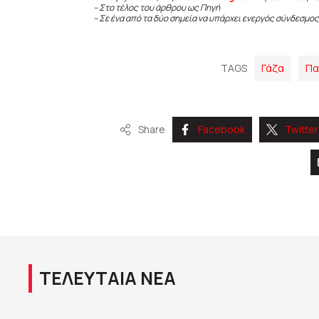
– Στο τέλος του άρθρου ως Πηγή
– Σε ένα από τα δύο σημεία να υπάρχει ενεργός σύνδεσμος
TAGS
Γάζα
Πα
Share
Facebook
Twitter
ΤΕΛΕΥΤΑΙΑ ΝΕΑ