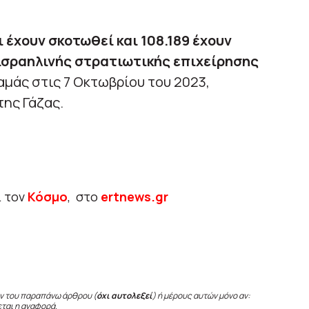
 έχουν σκοτωθεί και 108.189 έχουν
 ισραηλινής στρατιωτικής επιχείρησης
αμάς στις 7 Οκτωβρίου του 2023,
της Γάζας.
ι τον
Κόσμο
, στο
ertnews.gr
ν του παραπάνω άρθρου (
όχι αυτολεξεί
) ή μέρους αυτών μόνο αν:
εται η αναφορά.