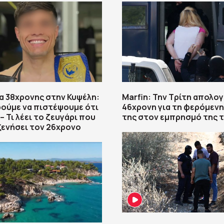
 38χρονης στην Κυψέλη:
Marfin: Την Τρίτη απολογ
ούμε να πιστέψουμε ότι
46χρονη για τη φερόμεν
– Τι λέει το ζευγάρι που
της στον εμπρησμό της 
ξενήσει τον 26χρονο