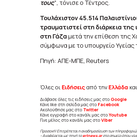
τους
“, τόνισε ο Τέντρος.
Τουλάχιστον 45.514 Παλαιστίνιοι
τραυματιστεί στη διάρκεια της
στη Γάζα
μετά την επίθεση της Χ
σύμφωνα με το υπουργείο Υγείας 
Πηγή: ΑΠΕ-ΜΠΕ, Reuters
Όλες οι
Ειδήσεις
από την
Ελλάδα
κα
Διάβασε όλες τις ειδήσεις μας στο
Google
Κάνε like στη σελίδα μας στο
Facebook
Ακολούθησε μας στο
Twitter
Κάνε εγγραφή στο κανάλι μας στο
Youtube
Γίνε μέλος στο κανάλι μας στο
Viber
Προσοχή! Επιτρέπεται η αναδημοσίευση των πληροφοριώ
– Αναφέρεται ως πηγή το
ertnews.gr
στο σημείο όπου γίν