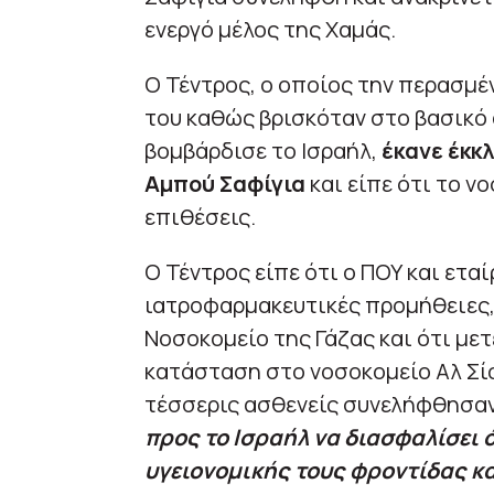
ενεργό μέλος της Χαμάς.
Ο Τέντρος, ο οποίος την περασμέ
του καθώς βρισκόταν στο βασικό 
βομβάρδισε το Ισραήλ,
έκανε έκκ
Αμπού Σαφίγια
και είπε ότι το ν
επιθέσεις.
Ο Τέντρος είπε ότι ο ΠΟΥ και ετ
ιατροφαρμακευτικές προμήθειες, 
Νοσοκομείο της Γάζας και ότι μετ
κατάσταση στο νοσοκομείο Αλ Σί
τέσσερις ασθενείς συνελήφθησαν,
προς το Ισραήλ να διασφαλίσει 
υγειονομικής τους φροντίδας κα