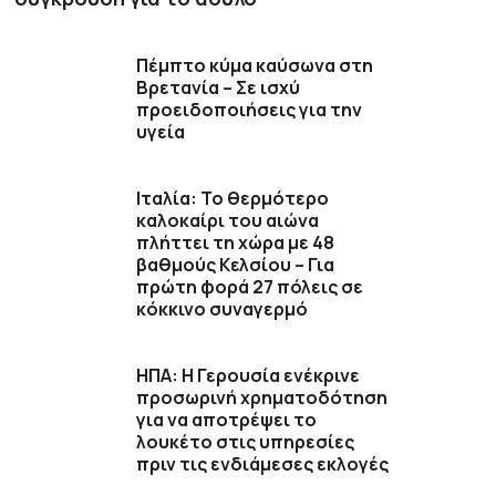
Πέμπτο κύμα καύσωνα στη
Βρετανία – Σε ισχύ
προειδοποιήσεις για την
υγεία
Ιταλία: Το θερμότερο
καλοκαίρι του αιώνα
πλήττει τη χώρα με 48
βαθμούς Κελσίου – Για
πρώτη φορά 27 πόλεις σε
κόκκινο συναγερμό
ΗΠΑ: Η Γερουσία ενέκρινε
προσωρινή χρηματοδότηση
για να αποτρέψει το
λουκέτο στις υπηρεσίες
πριν τις ενδιάμεσες εκλογές