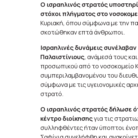
Ο ισραηλινός στρατός υποστηρίζ
στόχοι πλήγματος στο νοσοκομε
Κυριακή, όπου σύμφωνα με την πα
σκοτώθηκαν επτά άνθρωποι.
Ισραηλινές δυνάμεις συνέλαβαν
Παλαιστίνιους
, ανάμεσά τους κα
προσωπικού από το νοσοκομείο Κ
συμπεριλαμβανομένου του διευθυ
σύμφωνα με τις υγειονομικές αρχέ
στρατό.
Ο ισραηλινός στρατός δήλωσε ό
κέντρο διοίκησης
για τις στρατιω
συλληφθέντες ήταν ύποπτοι ένοπλ
Σαφίγια συνελήφθη και ανακρίνετ