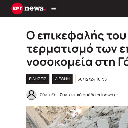
Μετάβαση
σε
περιεχόμενο
Ο επικεφαλής του
τερματισμό των ε
νοσοκομεία στη Γ
ΕΙΔΗΣΕΙΣ
ΔΙΕΘΝΗ
30/12/24 10:55
Σύνταξη
Συντακτική ομάδα ertnews.gr