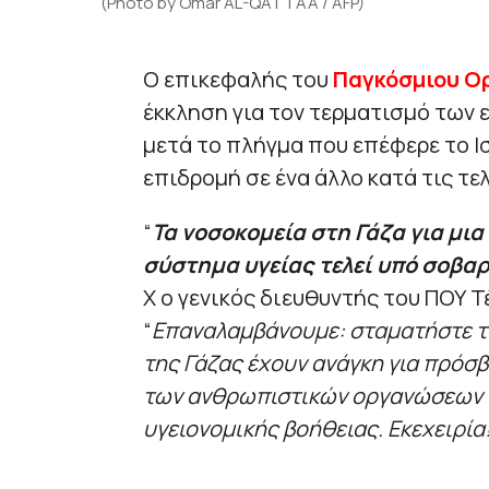
(Photo by Omar AL-QATTAA / AFP)
Ο επικεφαλής του
Παγκόσμιου Ορ
έκκληση για τον τερματισμό των
μετά το πλήγμα που επέφερε το Ισ
επιδρομή σε ένα άλλο κατά τις τε
“
Τα νοσοκομεία στη Γάζα για μια
σύστημα υγείας τελεί υπό σοβα
Χ ο γενικός διευθυντής του ΠΟΥ 
“
Επαναλαμβάνουμε: σταματήστε τις
της Γάζας έχουν ανάγκη για πρόσβ
των ανθρωπιστικών οργανώσεων 
υγειονομικής βοήθειας. Εκεχειρία