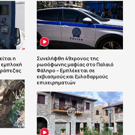
είται η
Συνελήφθη 49χρονος της
η εμπλοκή
ρωσόφωνης μαφίας στο Παλαιό
τράπεζας
Φάληρο – Εμπλέκεται σε
εκβιασμούς και ξυλοδαρμούς
επιχειρηματιών