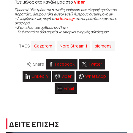
Γίνε μέλος στο κανάλι μας στο
Viber
Προσοχή! Επιτρέπεται η αναδημοσίευση των πληροφοριών του
παραπάνω άρθρου (
όχι αυτολεξεί
) ή μέρους αυτών μόνο αν:
– Αναφέρεται ως πηγή το
ertnews.gr
στο σημείο όπου γίνεται η
αναφορά.
– Στο τέλος του άρθρου ως Πηγή
– Σε ένα από τα δύο σημεία να υπάρχει ενεργός σύνδεσμος
TAGS
Gazprom
Nord Stream 1
siemens
Share
Facebook
Twitter
Linkedin
Viber
WhatsApp
Email
ΔΕΙΤΕ ΕΠΙΣΗΣ