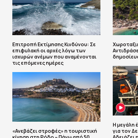
Επιτροπή Εκτίμησης Κινδύνου: Σε
Χωροταξι
επιφυλακή οι αρχές λόγω των
Αντιδράσε
ισχυρών ανέμων που αναμένονται
δημοσίευσ
τις επόμενες ημέρες
Η μεγάλη 
«Ανεβάζει στροφές» η τουριστική
για τον 
κίνηση στη Ρόδο – Πάνω από 50
Αδειάζει 