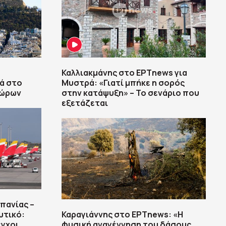
Καλλιακμάνης στο ΕΡΤnews για
ά στο
Μυστρά: «Γιατί μπήκε η σορός
δώρων
στην κατάψυξη» – Το σενάριο που
εξετάζεται
πανίας –
υτικό:
Καραγιάννης στο ΕΡΤnews: «Η
εγχοι
φυσική αναγέννηση του δάσους