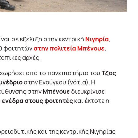
ναι σε εξέλιξη στην κεντρική
Νιγηρία
,
20 φοιτητών
στην πολιτεία Μπένουε
,
οπικές αρχές.
αχωρήσει από το πανεπιστήμιο του
Τζος
υνέδριο
στην Ενούγκου (νότια). Η
εύθυνσης στην
Μπένουε
διευκρίνισε
η
ενέδρα στους φοιτητές
και έκτοτε η
ορειοδυτικής και της κεντρικής Νιγηρίας