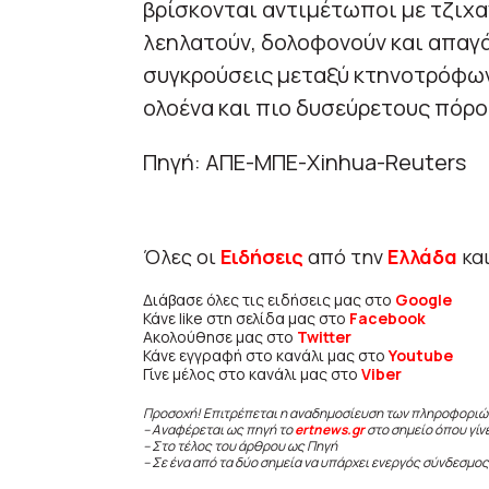
βρίσκονται αντιμέτωποι με τζιχα
λεηλατούν, δολοφονούν και απαγά
συγκρούσεις μεταξύ κτηνοτρόφων 
ολοένα και πιο δυσεύρετους πόρους
Πηγή: ΑΠΕ-ΜΠΕ-Xinhua-Reuters
Όλες οι
Ειδήσεις
από την
Ελλάδα
κα
Διάβασε όλες τις ειδήσεις μας στο
Google
Κάνε like στη σελίδα μας στο
Facebook
Ακολούθησε μας στο
Twitter
Κάνε εγγραφή στο κανάλι μας στο
Youtube
Γίνε μέλος στο κανάλι μας στο
Viber
Προσοχή! Επιτρέπεται η αναδημοσίευση των πληροφοριώ
– Αναφέρεται ως πηγή το
ertnews.gr
στο σημείο όπου γίν
– Στο τέλος του άρθρου ως Πηγή
– Σε ένα από τα δύο σημεία να υπάρχει ενεργός σύνδεσμος