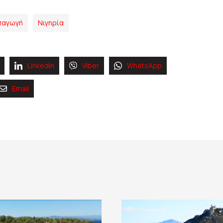
παγωγή
Νιγηρία
Linkedin
Viber
WhatsApp
Email