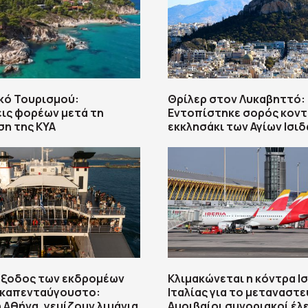
κό Τουρισμού:
Θρίλερ στον Λυκαβηττό:
ις φορέων μετά τη
Εντοπίστηκε σορός κοντ
η της ΚΥΑ
εκκλησάκι των Αγίων Ισι
έξοδος των εκδρομέων
Κλιμακώνεται η κόντρα Ισ
Δεκαπενταύγουστο:
Ιταλίας για το μεταναστε
η Αθήνα, γεμίζουν λιμάνια
Αμοιβαίοι συνοριακοί έλ