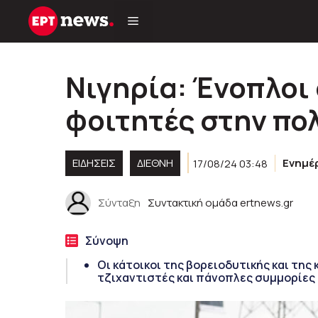
Μετάβαση
σε
περιεχόμενο
Νιγηρία: Ένοπλοι
φοιτητές στην πο
ΕΙΔΗΣΕΙΣ
ΔΙΕΘΝΗ
17/08/24 03:48
Ενημέ
Σύνταξη
Συντακτική ομάδα ertnews.gr
Σύνοψη
Οι κάτοικοι της βορειοδυτικής και της
τζιχαντιστές και πάνοπλες συμμορίες