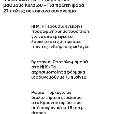
βαθμούς Κελσίου – Για πρώτη φορά
27 πόλεις σε κόκκινο συναγερμό
ΗΠΑ: Η Γερουσία ενέκρινε
προσωρινή χρηματοδότηση
για να αποτρέψει το
λουκέτο στις υπηρεσίες
πριν τις ενδιάμεσες εκλογές
Βρετανία: Σπατάλη‑μαμούθ
στο NHS: Τα
αχρησιμοποίητα φάρμακα
ισοδυναμούν με 75 πισίνες
Ρωσία: Πυρκαγιά σε
διυλιστήριο πετρελαίου
στο Κρασνοντάρ ύστερα
από ουκρανική επίθεση με
drones