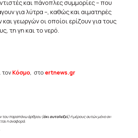
ντιστές και πάνοπλες συμμορίες – που
γουν για λύτρα –, καθώς και αιματηρές
και γεωργών οι οποίοι ερίζουν για τους
, τη γη και το νερό.
ι τον
Κόσμο
, στο
ertnews.gr
ν του παραπάνω άρθρου (
όχι αυτολεξεί
) ή μέρους αυτών μόνο αν:
εται η αναφορά.