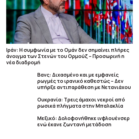
Ιράν: Η συμφωνία με το Ομάν δεν σημαίνει πλήρες
άνοιγμα των Στενών του Ορμούζ – Προσωρινή η
νέα διαδρομή
Βανς: Διχασμένο και με εμφανείς
ρωγμές το ιρανικό καθεστώς – Δεν
υπήρξε αντιπαράθεση με Νετανιάχου
Ουκρανία: Τρεις άμαχοι νεκροί από
ρωσικά πλήγματα στην Μπαλακλία
Μεξικό: Δολοφονήθηκε ινφλουένσερ
ενώ έκανε ζωντανή μετάδοση