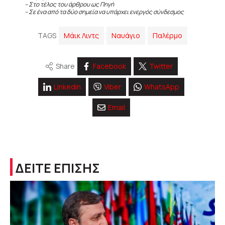
– Στο τέλος του άρθρου ως Πηγή
– Σε ένα από τα δύο σημεία να υπάρχει ενεργός σύνδεσμος
TAGS
Μάικ Λιντς
Ναυάγιο
Παλέρμο
Share
Facebook
Twitter
Linkedin
Viber
WhatsApp
Email
ΔΕΙΤΕ ΕΠΙΣΗΣ