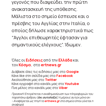
γεγονός που διαψεύδει την πρώτη
ανακατασκευή της υπόθεσης.
Μάλιστα στο σημείο έσπευσε και ο
πρέσβης του Αγγλίας στην Ιταλία, ο
οποίος δήλωσε χαρακτηριστικά πως
“Άγγλοι επιθεωρητές έφτασαν για
σημαντικούς ελέγχους”. Ίδωμεν.
Όλες οι
Ειδήσεις
από την
Ελλάδα
και
τον
Κόσμο
, στο
ertnews.gr
Διάβασε όλες τις ειδήσεις μας στο
Google
Κάνε like στη σελίδα μας στο
Facebook
Ακολούθησε μας στο
Twitter
Κάνε εγγραφή στο κανάλι μας στο
Youtube
Γίνε μέλος στο κανάλι μας στο
Viber
Προσοχή! Επιτρέπεται η αναδημοσίευση των πληροφοριών του
παραπάνω άρθρου (
όχι αυτολεξεί
) ή μέρους αυτών μόνο αν:
– Αναφέρεται ως πηγή το
ertnews.gr
στο σημείο όπου γίνεται η
αναφορά.