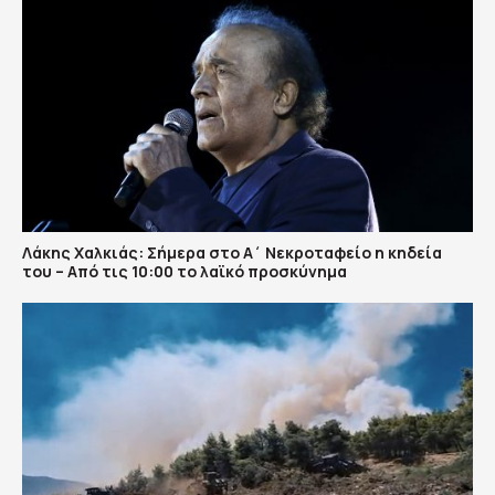
Λάκης Χαλκιάς: Σήμερα στο Α΄ Νεκροταφείο η κηδεία
του – Από τις 10:00 το λαϊκό προσκύνημα