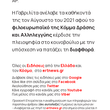
AP.
Η Γαβριλίτα ανέλαβε τα καθήκοντά
της τον Αύγουστο του 2021 αφού το
φιλοευρωπαϊκό της Κόμμα Δράσης
και Αλληλεγγύης
κέρδισε την
πλειοψηφία στο κοινοβούλιο με την
υπόσχεση να πατάξει τη
διαφθορά
.
Όλες οι
Ειδήσεις
από την
Ελλάδα
και
τον
Κόσμο
, στο
ertnews.gr
Διάβασε όλες τις ειδήσεις μας στο
Google
Κάνε like στη σελίδα μας στο
Facebook
Ακολούθησε μας στο
Twitter
Κάνε εγγραφή στο κανάλι μας στο
Youtube
Γίνε μέλος στο κανάλι μας στο
Viber
Προσοχή! Επιτρέπεται η αναδημοσίευση των πληροφοριών του
παραπάνω άρθρου (
όχι αυτολεξεί
) ή μέρους αυτών μόνο αν:
– Αναφέρεται ως πηγή το
ertnews.gr
στο σημείο όπου γίνεται η