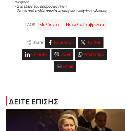
αναφορά.
– Στο τέλος του άρθρου ως Πηγή
– Σε ένα από τα δύο σημεία να υπάρχει ενεργός σύνδεσμος
TAGS
Μολδανία
Νατάλια Γκαβριλίτα
Share
Facebook
Twitter
Linkedin
Viber
WhatsApp
Email
ΔΕΙΤΕ ΕΠΙΣΗΣ