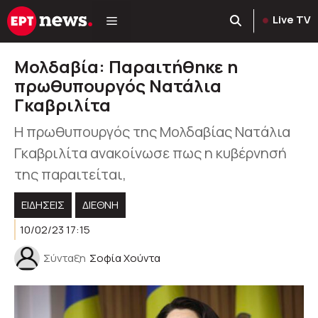
Μετάβαση
Live TV
σε
περιεχόμενο
Μολδαβία: Παραιτήθηκε η
πρωθυπουργός Νατάλια
Γκαβριλίτα
Η πρωθυπουργός της Μολδαβίας Νατάλια
Γκαβριλίτα ανακοίνωσε πως η κυβέρνησή
της παραιτείται,
ΕΙΔΗΣΕΙΣ
ΔΙΕΘΝΗ
10/02/23 17:15
Σύνταξη
Σοφία Χούντα