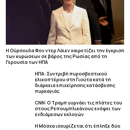
Η Ούρσουλα Φον ντερ Λάιεν χαιρετίζει την έγκριση
των κυρώσεων σε βάρος της Ρωσίας από τη
Γερουσία των ΗΠΑ
ΗΠΑ: Συντριβή πυροσβεστικού
ελικοπτέρου στη Γιούτα κατά τη
διάρκεια επιχείρησης κατάσβεσης
πυρκαγιάς
CNN: Ο Τραμπ γυρνάει τις πλάτες του
στους Ρεπουμπλικάνους ενόψει των
ενδιάμεσων εκλογών
Η Μόσχα ισχυρίζεται ότι έπληξε δύο