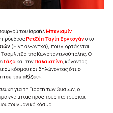
πουργού του Ισραήλ
Μπενιαμίν
ς πρόεδρος
Ρετζέπ Ταγίπ Ερντογάν
στο
σιών
(Εΐντ αλ-Αντχά), που γιορτάζεται
ί Τσάμλιτζα της Κωνσταντινούπολης. Ο
τη
Γάζα
και την
Παλαιστίνη
, κάνοντας
ικού κόσμου και δηλώνοντας ότι ο
 που του αξίζει»
.
ευχή για τη Γιορτή των Θυσιών, ο
μα ενότητας προς τους πιστούς και
 μουσουλμανικό κόσμο.