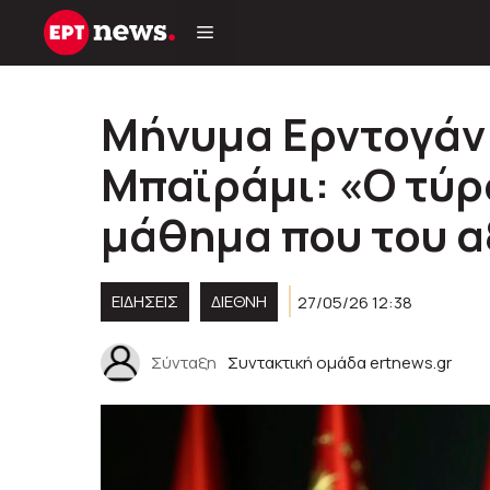
Μετάβαση
σε
περιεχόμενο
Μήνυμα Ερντογάν 
Μπαϊράμι: «Ο τύρ
μάθημα που του α
ΕΙΔΗΣΕΙΣ
ΔΙΕΘΝΗ
27/05/26 12:38
Σύνταξη
Συντακτική ομάδα ertnews.gr