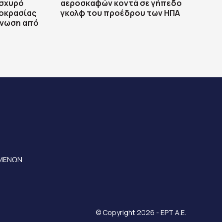
ισχυρό
αεροσκαφών κοντά σε γήπεδο
μοκρασίας
γκολφ του προέδρου των ΗΠΑ
γνωση από
ΟΜΕΝΩΝ
© Copyright 2026 - ΕΡΤ Α.Ε.