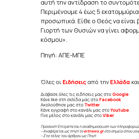
αυτή την αντίδραση το συντομότερ
Περιμένουμε 4 έως 5 εκατομμύρια
προσωπικά. Είθε ο Θεός να είναι
Γιορτή των Θυσιών να γίνει αφορμ
κόσμου».
Πηγή: ΑΠΕ-ΜΠΕ
Όλες οι
Ειδήσεις
από την
Ελλάδα
κα
Διάβασε όλες τις ειδήσεις μας στο
Google
Κάνε like στη σελίδα μας στο
Facebook
Ακολούθησε μας στο
Twitter
Κάνε εγγραφή στο κανάλι μας στο
Youtube
Γίνε μέλος στο κανάλι μας στο
Viber
Προσοχή! Επιτρέπεται η αναδημοσίευση των πληροφοριώ
– Αναφέρεται ως πηγή το
ertnews.gr
στο σημείο όπου γίν
– Στο τέλος του άρθρου ως Πηγή