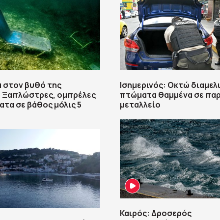
 στον βυθό της
Ισημερινός: Οκτώ διαμελ
: Ξαπλώστρες, ομπρέλες
πτώματα θαμμένα σε πα
ατα σε βάθος μόλις 5
μεταλλείο
Καιρός: Δροσερός