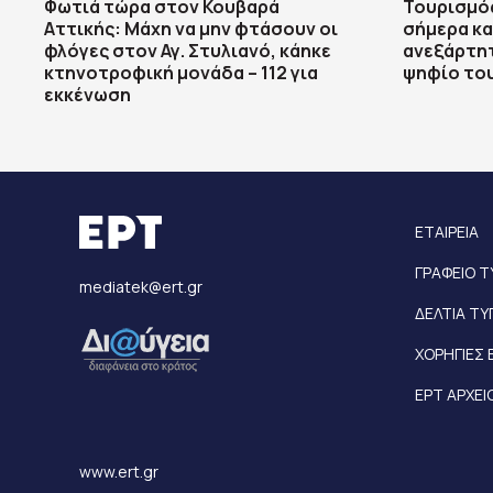
Φωτιά τώρα στον Κουβαρά
Τουρισμός
Αττικής: Μάχη να μην φτάσουν οι
σήμερα κ
φλόγες στον Αγ. Στυλιανό, κάηκε
ανεξάρτητ
κτηνοτροφική μονάδα – 112 για
ψηφίο το
εκκένωση
ΕΤΑΙΡΕΙΑ
ΓΡΑΦΕΙΟ 
mediatek@ert.gr
ΔΕΛΤΙΑ Τ
ΧΟΡΗΓΙΕΣ 
ΕΡΤ ΑΡΧΕΙ
www.ert.gr