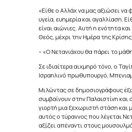
«Είθε ο Αλλάχ να μας αξιώσει να 
υγεία, ευημερία και αγαλλίαση. Εί
είναι αιώνιες. Αυτή η ενότητα και
Θεός, μέχρι την Ημέρα της Κρίσης
– «Ο Νετανιάχου θα πάρει το μάθη
Σε ιδιαίτερα αιχμηρό τόνο, ο Τα
Ισραηλινό πρωθυπουργό, Μπενιαμ
Μιλώντας σε δημοσιογράφους έξω
συμβαίνουν στην Παλαιστίνη και σ
γιορτή μια ξεχωριστή στάση και 
αυτός ο τύραννος που λέγεται Νε
αξίζει απέναντι στους μουσουλμά