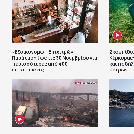
«Εξοικονομώ – Επιχειρώ»:
Σκουπίδια
Παράταση έως τις 30 Νοεμβρίου για
Κέρκυρας
περισσότερες από 400
και ποδήλ
επιχειρήσεις
μέτρων