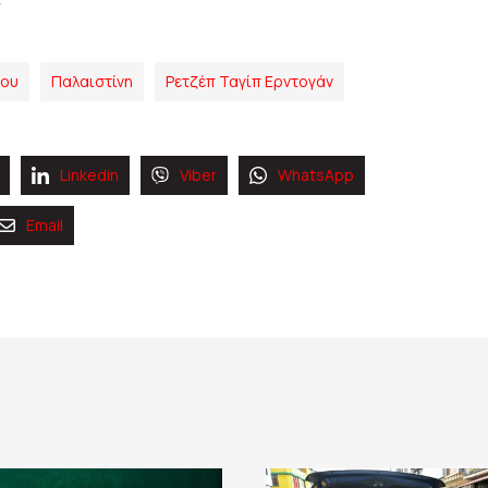
χου
Παλαιστίνη
Ρετζέπ Ταγίπ Ερντογάν
Linkedin
Viber
WhatsApp
Email