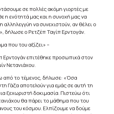
φτάσουμε σε πολλές ακόμη γιορτές με
θε η ενότητά μας και η συνοχή μας να
 η αλληλεγγύη να συνεχιστούν, αν θέλει ο
», δήλωσε ο Ρετζέπ Ταγίπ Ερντογάν.
μα που του αξίζει» –
γίπ Ερντογάν επιτέθηκε προσωπικά στον
ίν Νετανιάχου.
 από το τέμενος, δήλωσε: «Όσα
τη Γάζα αποτελούν για εμάς σε αυτή τη
μια ξεχωριστή δοκιμασία. Πιστεύω ότι
τανιάχου θα πάρει το μάθημα που του
νους του κόσμου. Ελπίζουμε να δούμε