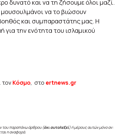
ο δυνατό και να τη ζήσουμε όλοι μαζί.
 μουσουλμάνοι να το βιώσουν
 βοηθός και συμπαραστάτης μας. Η
ή για την ενότητα του ισλαμικού
ι τον
Κόσμο
, στο
ertnews.gr
ν του παραπάνω άρθρου (
όχι αυτολεξεί
) ή μέρους αυτών μόνο αν:
εται η αναφορά.