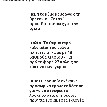
Πέμπτο κύμα καύσωνα στη
Βρετανία – Σε ισχύ
προειδοποιήσεις για την
υγεία
Ιταλία: Το θερμότερο
καλοκαίρι του αιώνα
πλήττει τη χώρα με 48
βαθμούς Κελσίου – Για
πρώτη φορά 27 πόλεις σε
κόκκινο συναγερμό
ΗΠΑ: Η Γερουσία ενέκρινε
προσωρινή χρηματοδότηση
για να αποτρέψει το
λουκέτο στις υπηρεσίες
πριν τις ενδιάμεσες εκλογές