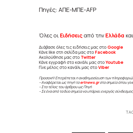
Πηγές: ΑΠΕ-ΜΠΕ-AFP
Όλες οι
Ειδήσεις
από την
Ελλάδα
κα
Διάβασε όλες τις ειδήσεις μας στο
Google
Κάνε like στη σελίδα μας στο
Facebook
Ακολούθησε μας στο
Twitter
Κάνε εγγραφή στο κανάλι μας στο
Youtube
Γίνε μέλος στο κανάλι μας στο
Viber
Προσοχή! Επιτρέπεται η αναδημοσίευση των πληροφοριώ
– Αναφέρεται ως πηγή το
ertnews.gr
στο σημείο όπου γίν
– Στο τέλος του άρθρου ως Πηγή
– Σε ένα από τα δύο σημεία να υπάρχει ενεργός σύνδεσμος
TA