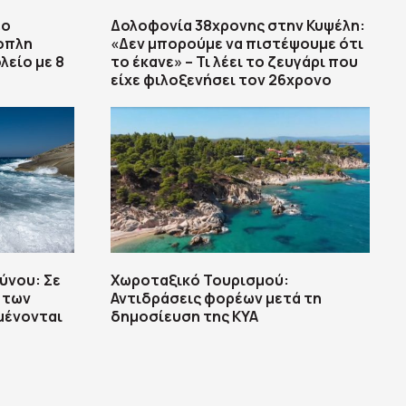
εο
Δολοφονία 38χρονης στην Κυψέλη:
οπλη
«Δεν μπορούμε να πιστέψουμε ότι
λείο με 8
το έκανε» – Τι λέει το ζευγάρι που
είχε φιλοξενήσει τον 26χρονο
ύνου: Σε
Χωροταξικό Τουρισμού:
 των
Αντιδράσεις φορέων μετά τη
μένονται
δημοσίευση της ΚΥΑ