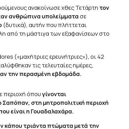
οούμενους ανακοίνωσε χθες Τετάρτη
τον
χαν ανθρώπινα υπολείμματα
σε
ο
(δυτικά), αυτήν που πλήττεται
η από τη μάστιγα των εξαφανίσεων στο
ores («μαχήτριες ερευνήτριες»), οι 42
αλύφθηκαν τις τελευταίες ημέρες,
καν την περασμένη εβδομάδα.
ε περιοχή όπου
γίνονται
ο Σαπόπαν, στη μητροπολιτική περιοχή
που είναι η Γουαδαλαχάρα.
ν κάπου τριάντα πτώματα μετά την