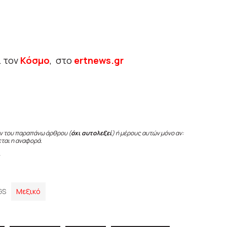
ι τον
Κόσμο
, στο
ertnews.gr
ν του παραπάνω άρθρου (
όχι αυτολεξεί
) ή μέρους αυτών μόνο αν:
εται η αναφορά.
GS
Μεξικό