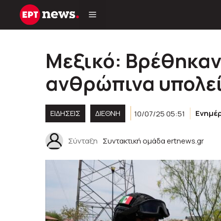
Μετάβαση
σε
περιεχόμενο
Μεξικό: Βρέθηκαν
ανθρώπινα υπολε
ΕΙΔΗΣΕΙΣ
ΔΙΕΘΝΗ
10/07/25 05:51
Ενημέ
Σύνταξη
Συντακτική ομάδα ertnews.gr