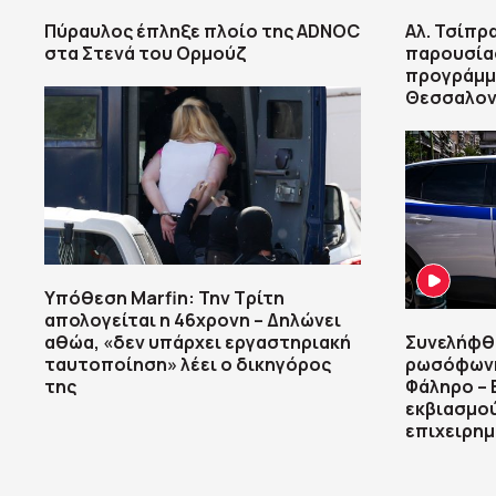
Πύραυλος έπληξε πλοίο της ADNOC
Αλ. Τσίπρ
στα Στενά του Ορμούζ
παρουσία
προγράμμα
Θεσσαλον
Υπόθεση Marfin: Την Τρίτη
απολογείται η 46χρονη – Δηλώνει
αθώα, «δεν υπάρχει εργαστηριακή
Συνελήφθ
ταυτοποίηση» λέει ο δικηγόρος
ρωσόφωνη
της
Φάληρο – 
εκβιασμού
επιχειρη