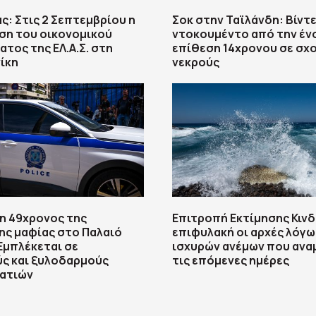
ας: Στις 2 Σεπτεμβρίου η
Σοκ στην Ταϊλάνδη: Βίντ
ση του οικονομικού
ντοκουμέντο από την έν
τος της ΕΛ.Α.Σ. στη
επίθεση 14χρονου σε σχο
ίκη
νεκρούς
η 49χρονος της
Επιτροπή Εκτίμησης Κινδ
ς μαφίας στο Παλαιό
επιφυλακή οι αρχές λόγω
Εμπλέκεται σε
ισχυρών ανέμων που ανα
ς και ξυλοδαρμούς
τις επόμενες ημέρες
ματιών