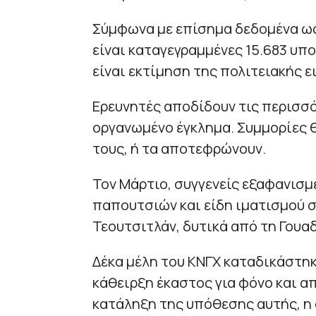
Σύμφωνα με επίσημα δεδομένα ως 
είναι καταγεγραμμένες 15.683 υπ
είναι εκτίμηση της πολιτειακής ε
Ερευνητές αποδίδουν τις περισσό
οργανωμένο έγκλημα. Συμμορίες 
τους, ή τα αποτεφρώνουν.
Τον Μάρτιο, συγγενείς εξαφανισμ
παπουτσιών και είδη ιματισμού 
Τεουτσιτλάν, δυτικά από τη Γουα
Δέκα μέλη του ΚΝΓΧ καταδικάστηκ
κάθειρξη έκαστος για φόνο και α
κατάληξη της υπόθεσης αυτής, η 