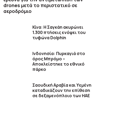
drones μετά το περιστατικό σε
αεροδρόμιο
Κίνα: Η Σαγκάη ακυρώνει
1.300 πτήσεις ενόψει του
τυφώνα Dolphin
Ινδονησία: Πυρκαγιά στο
όρος Μπρόμο –
Αποκλείστηκε το εθνικό
πάρκο
Σαουδική Αραβία και Υεμένη
καταδικάζουν την επίθεση
σε δεξαμενόπλοιο των ΗΑΕ