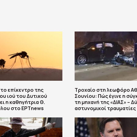
στο επίκεντρο της
Τροχαίο στη λεωφόρο Α
ου ιού του Δυτικού
Σουνίου: Πώς έγινε η σύ
ει η καθηγήτρια Θ.
τη μηχανή της «ΔΙΑΣ» – Δ
λου στο ΕΡΤnews
αστυνομικοί τραυματίες