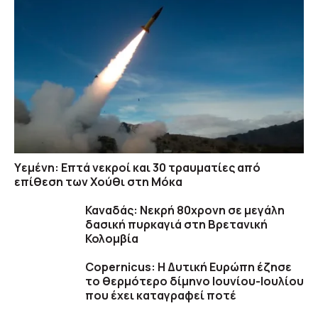
Υεμένη: Επτά νεκροί και 30 τραυματίες από
επίθεση των Χούθι στη Μόκα
Καναδάς: Nεκρή 80χρονη σε μεγάλη
δασική πυρκαγιά στη Βρετανική
Κολομβία
Copernicus: H Δυτική Ευρώπη έζησε
το θερμότερο δίμηνο Ιουνίου-Ιουλίου
που έχει καταγραφεί ποτέ