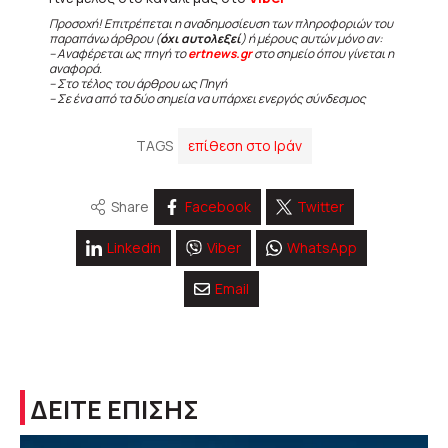
Προσοχή! Επιτρέπεται η αναδημοσίευση των πληροφοριών του
παραπάνω άρθρου (
όχι αυτολεξεί
) ή μέρους αυτών μόνο αν:
– Αναφέρεται ως πηγή το
ertnews.gr
στο σημείο όπου γίνεται η
αναφορά.
– Στο τέλος του άρθρου ως Πηγή
– Σε ένα από τα δύο σημεία να υπάρχει ενεργός σύνδεσμος
TAGS
επίθεση στο Ιράν
Share
Facebook
Twitter
Linkedin
Viber
WhatsApp
Email
ΔΕΙΤΕ ΕΠΙΣΗΣ