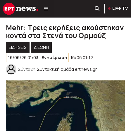
Μετάβαση
Live TV
σε
περιεχόμενο
Mehr: Τρεις εκρήξεις ακούστηκαν
κοντά στα Στενά του Ορμούζ
ΕΙΔΗΣΕΙΣ
ΔΙΕΘΝΗ
16/06/26 01:03
Ενημέρωση
16/06 01:12
Σύνταξη
Συντακτική ομάδα ertnews.gr