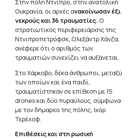
Στην πόλη Ντνίπρο, στην ανατολική
Ουκρανία, οι αρχές α
νακοίνωσαν έξι
νεκρούς και 36 τραυματίες.
Ο
στρατιωτικός περιφερειάρχης της
Ντνιπροπετρόφσκ, Ολεξάντρ Χάνζα,
ανέφερε ότι ο αριθμός των
τραυματιών συνεχίζει να αυξάνεται.
Στο Χάρκοβο, δέκα άνθρωποι, μεταξύ
των οποίων και ένα παιδί,
τραυματίστηκαν σε επίθεση με 15
drones και δύο πυραύλους, σύμφωνα
με τον δήμαρχο της πόλης, Ιχόρ
Τερέχοφ.
Επιθέσεις και στη ρωσική