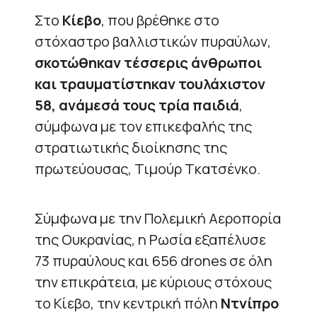
Στο
Κίεβο
, που βρέθηκε στο
στόχαστρο βαλλιστικών πυραύλων,
σκοτώθηκαν τέσσερις άνθρωποι
και τραυματίστηκαν τουλάχιστον
58, ανάμεσά τους τρία παιδιά
,
σύμφωνα με τον επικεφαλής της
στρατιωτικής διοίκησης της
πρωτεύουσας, Τιμούρ Τκατσένκο.
Σύμφωνα με την Πολεμική Αεροπορία
της Ουκρανίας, η Ρωσία εξαπέλυσε
73 πυραύλους και 656 drones σε όλη
την επικράτεια, με κύριους στόχους
το Κίεβο, την κεντρική πόλη
Ντνίπρο