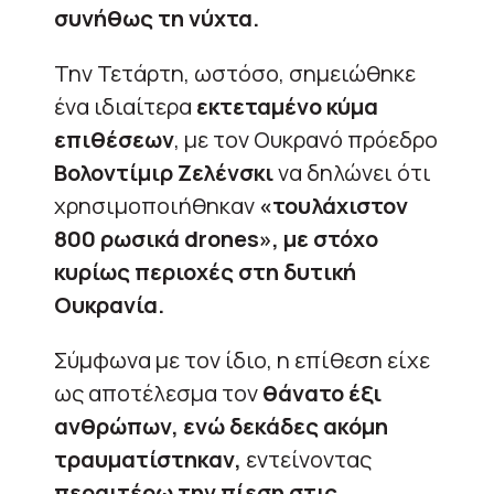
συνήθως τη νύχτα.
Την Τετάρτη, ωστόσο, σημειώθηκε
ένα ιδιαίτερα
εκτεταμένο κύμα
επιθέσεων
, με τον Ουκρανό πρόεδρο
Βολοντίμιρ Ζελένσκι
να δηλώνει ότι
χρησιμοποιήθηκαν
«τουλάχιστον
800 ρωσικά drones», με στόχο
κυρίως περιοχές στη δυτική
Ουκρανία.
Σύμφωνα με τον ίδιο, η επίθεση είχε
ως αποτέλεσμα τον
θάνατο έξι
ανθρώπων, ενώ δεκάδες ακόμη
τραυματίστηκαν,
εντείνοντας
περαιτέρω την πίεση στις