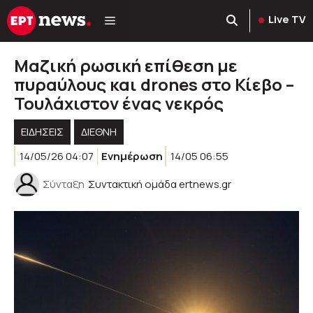
Μετάβαση
Live TV
σε
περιεχόμενο
Μαζική ρωσική επίθεση με
πυραύλους και drones στο Κίεβο –
Τουλάχιστον ένας νεκρός
ΕΙΔΗΣΕΙΣ
ΔΙΕΘΝΗ
14/05/26 04:07
Ενημέρωση
14/05 06:55
Σύνταξη
Συντακτική ομάδα ertnews.gr