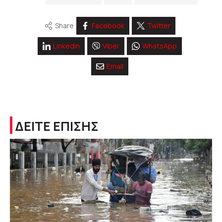
Share
Facebook
Twitter
Linkedin
Viber
WhatsApp
Email
ΔΕΙΤΕ ΕΠΙΣΗΣ