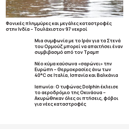
Φονικές πλημμύρες και μεγάλες καταστροφές
στην Ινδία – Τουλάχιστον 97 νεκροί
Μια συμφωνία με το Ιράν για τα Στενά
του Ορμούζ μπορεί να απαιτήσει έναν
συμβιβασμό από τον Τραμπ
Νέο κύμα καύσωνα «σαρώνει» την
Ευρώπη – Θερμοκρασίες άνω των
40°C σε Ιταλία, Ισπανία και Βαλκάνια
Ιαπωνία: Ο τυφώνας Dolphin έκλεισε
το αεροδρόμιο της Οκινάουα –
Ακυρώθηκαν όλες οι πτήσεις, φόβοι
για νέες καταστροφές