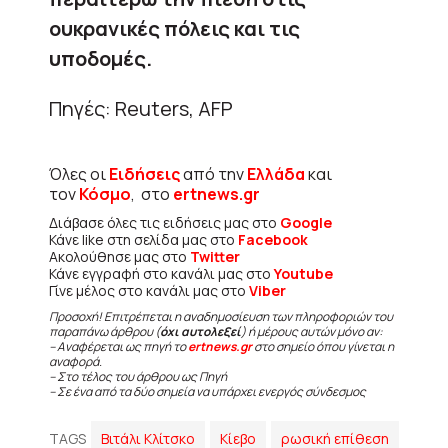
ουκρανικές πόλεις και τις
υποδομές.
Πηγές: Reuters, AFP
Όλες οι
Ειδήσεις
από την
Ελλάδα
και
τον
Κόσμο
, στο
ertnews.gr
Διάβασε όλες τις ειδήσεις μας στο
Google
Κάνε like στη σελίδα μας στο
Facebook
Ακολούθησε μας στο
Twitter
Κάνε εγγραφή στο κανάλι μας στο
Youtube
Γίνε μέλος στο κανάλι μας στο
Viber
Προσοχή! Επιτρέπεται η αναδημοσίευση των πληροφοριών του
παραπάνω άρθρου (
όχι αυτολεξεί
) ή μέρους αυτών μόνο αν:
– Αναφέρεται ως πηγή το
ertnews.gr
στο σημείο όπου γίνεται η
αναφορά.
– Στο τέλος του άρθρου ως Πηγή
– Σε ένα από τα δύο σημεία να υπάρχει ενεργός σύνδεσμος
TAGS
Βιτάλι Κλίτσκο
Κίεβο
ρωσική επίθεση