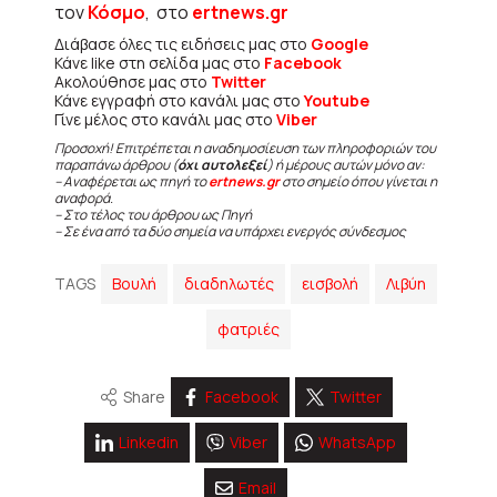
τον
Κόσμο
, στο
ertnews.gr
Διάβασε όλες τις ειδήσεις μας στο
Google
Κάνε like στη σελίδα μας στο
Facebook
Ακολούθησε μας στο
Twitter
Κάνε εγγραφή στο κανάλι μας στο
Youtube
Γίνε μέλος στο κανάλι μας στο
Viber
Προσοχή! Επιτρέπεται η αναδημοσίευση των πληροφοριών του
παραπάνω άρθρου (
όχι αυτολεξεί
) ή μέρους αυτών μόνο αν:
– Αναφέρεται ως πηγή το
ertnews.gr
στο σημείο όπου γίνεται η
αναφορά.
– Στο τέλος του άρθρου ως Πηγή
– Σε ένα από τα δύο σημεία να υπάρχει ενεργός σύνδεσμος
TAGS
Βουλή
διαδηλωτές
εισβολή
Λιβύη
φατριές
Share
Facebook
Twitter
Linkedin
Viber
WhatsApp
Email