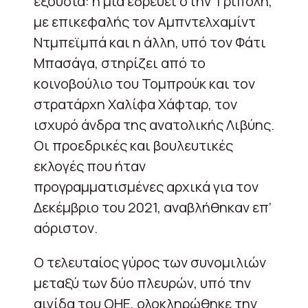
εξουσία: η μία εδρεύει στην Τρίπολη,
με επικεφαλής τον Αμπντελχαμίντ
Ντμπεϊμπά και η άλλη, υπό τον Φάτι
Μπασάγα, στηρίζει από το
κοινοβούλιο του Τομπρούκ και τον
στρατάρχη Χαλίφα Χάφταρ, τον
ισχυρό άνδρα της ανατολικής Λιβύης.
Οι προεδρικές και βουλευτικές
εκλογές που ήταν
προγραμματισμένες αρχικά για τον
Δεκέμβριο του 2021, αναβλήθηκαν επ’
αόριστον.
Ο τελευταίος γύρος των συνομιλιών
μεταξύ των δύο πλευρών, υπό την
αιγίδα του ΟΗΕ, ολοκληρώθηκε την