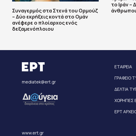
το Ιράν –
Συναγερμός στα Στενά του Ορμούζ
άνθρωποι
– Δύο εκρήξεις κοντά στο Ομάν
ανέφερε ο πλοίαρχος ενός
δεξαμενόπλοιου
ΕΤΑΙΡΕΙΑ
ΓΡΑΦΕΙΟ 
mediatek@ert.gr
ΔΕΛΤΙΑ Τ
ΧΟΡΗΓΙΕΣ 
ΕΡΤ ΑΡΧΕΙ
www.ert.gr