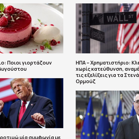
ο: Ποιοι γιορτάζουν
ΗΠΑ – Χρηματιστήριο: Κλ
 Αυγούστου
χωρίς κατεύθυνση, αναμ
τις εξελίξεις για τα Στεν
Ορμούζ
ροτιμώ μία συμφωνία με