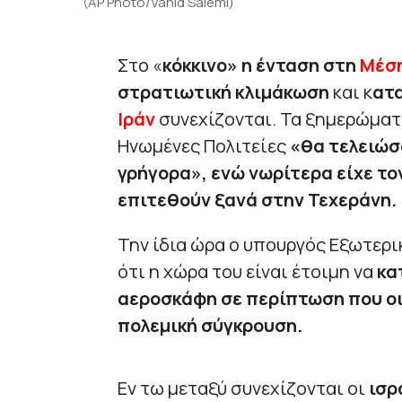
(AP Photo/Vahid Salemi)
Στο «
κόκκινο» η ένταση στη
Μέση
στρατιωτική κλιμάκωση
και κ
ατ
Ιράν
συνεχίζονται. Τα ξημερώματ
Ηνωμένες Πολιτείες
«θα τελειώσο
γρήγορα», ενώ νωρίτερα είχε τον
επιτεθούν ξανά στην Τεχεράνη.
Την ίδια ώρα ο υπουργός Εξωτερι
ότι η χώρα του είναι έτοιμη να
κα
αεροσκάφη σε περίπτωση που οι
πολεμική σύγκρουση.
Εν τω μεταξύ συνεχίζονται οι
ισρ