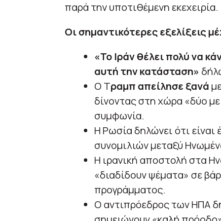
παρά την υποτιθέμενη εκεχειρία.
Οι σημαντικότερες εξελίξεις μέ
«Το Ιράν θέλει πολύ να κ
αυτή την κατάσταση»
δήλω
Ο Τ
ραμπ απείλησε ξανά
με
δίνοντας στη χώρα «δύο με 
συμφωνία.
Η Ρωσία δηλώνει ότι είναι 
συνομιλιών μεταξύ Ηνωμένω
Η ιρανική αποστολή στα Ην
«διαδίδουν ψέματα» σε βάρο
προγράμματος.
Ο αντιπρόεδρος των ΗΠΑ δήλ
σημειώνουν «καλή πρόοδο»,