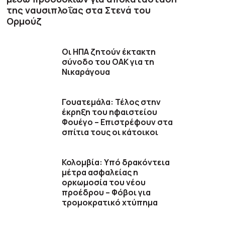
της ναυσιπλοΐας στα Στενά του
Ορμούζ
Οι ΗΠΑ ζητούν έκτακτη
σύνοδο του ΟΑΚ για τη
Νικαράγουα
Γουατεμάλα: Τέλος στην
έκρηξη του ηφαιστείου
Φουέγο – Επιστρέφουν στα
σπίτια τους οι κάτοικοι
Κολομβία: Υπό δρακόντεια
μέτρα ασφαλείας η
ορκωμοσία του νέου
προέδρου – Φόβοι για
τρομοκρατικό χτύπημα