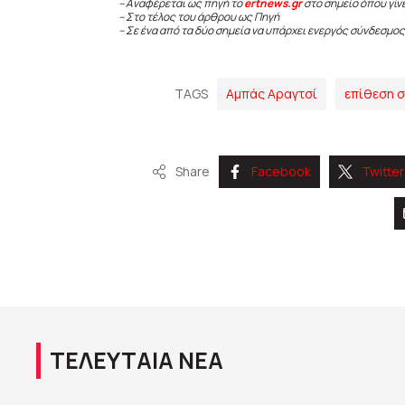
– Αναφέρεται ως πηγή το
ertnews.gr
στο σημείο όπου γίν
– Στο τέλος του άρθρου ως Πηγή
– Σε ένα από τα δύο σημεία να υπάρχει ενεργός σύνδεσμος
TAGS
Αμπάς Αραγτσί
επίθεση σ
Share
Facebook
Twitter
ΤΕΛΕΥΤΑΙΑ ΝΕΑ