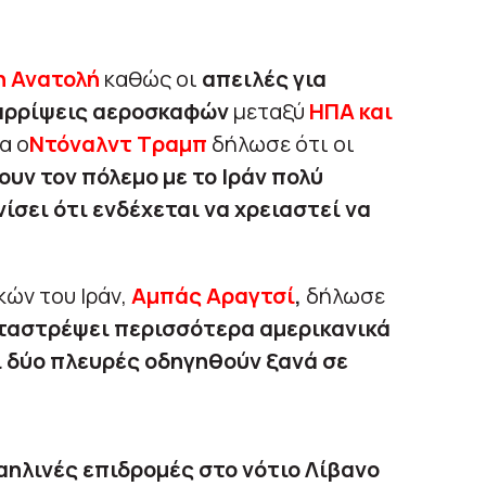
 Ανατολή
καθώς οι
απειλές για
αρρίψεις αεροσκαφών
μεταξύ
ΗΠΑ και
α ο
Ντόναλντ Τραμπ
δήλωσε ότι οι
υν τον πόλεμο με το Ιράν πολύ
ίσει ότι ενδέχεται να χρειαστεί να
κών του Ιράν,
Αμπάς Αραγτσί
,
δήλωσε
ταστρέψει περισσότερα αμερικανικά
 δύο πλευρές οδηγηθούν ξανά σε
αηλινές επιδρομές στο νότιο Λίβανο