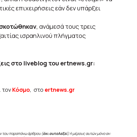
τικές επιχειρήσεις εάν δεν υπάρξει
 σκοτώθηκαν
, ανάμεσά τους τρεις
εξαιτίας ισραηλινού πλήγματος
εις στο liveblog του ertnews.gr:
ι τον
Κόσμο
, στο
ertnews.gr
ν του παραπάνω άρθρου (
όχι αυτολεξεί
) ή μέρους αυτών μόνο αν: