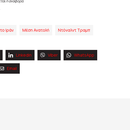
εται η αναφορά.
το Ιράν
Μέση Ανατολή
Ντόναλντ Τραμπ
Linkedin
Viber
WhatsApp
Email