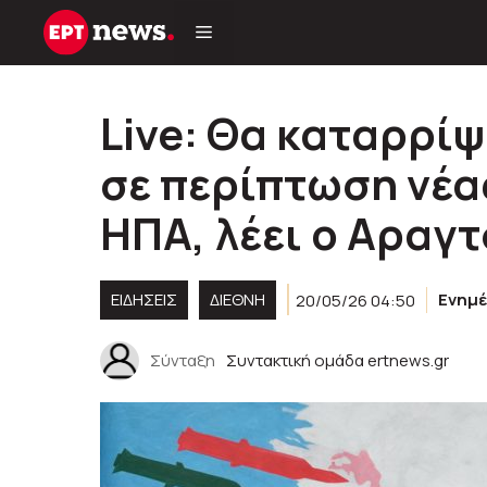
Μετάβαση
σε
περιεχόμενο
Live: Θα καταρρίψ
σε περίπτωση νέα
ΗΠΑ, λέει ο Αραγτ
ΕΙΔΗΣΕΙΣ
ΔΙΕΘΝΗ
20/05/26 04:50
Ενημ
Σύνταξη
Συντακτική ομάδα ertnews.gr