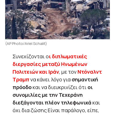
(AP Photo/Ariel Schalit)
Συνεχίζονται ο
ι διπλωματικές
διεργασίες μεταξύ Ηνωμένων
Πολιτειών και Ιράν
, με τον
Ντόναλντ
Τραμπ
να κάνει λόγο για
σημαντική
πρόοδο
και να διευκρινίζει ότι
οι
συνομιλίες με την Τεχεράνη
διεξάγονται πλέον τηλεφωνικά
και
όχι δια ζώσης Είναι παράλογο, είπε,