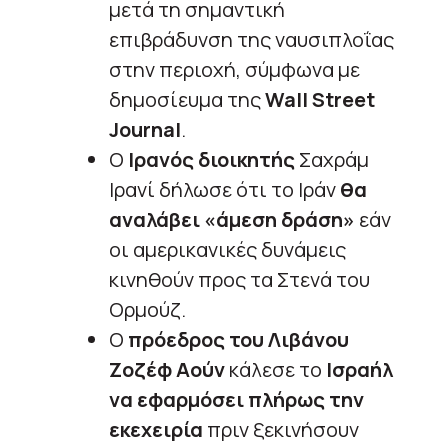
μετά τη σημαντική
επιβράδυνση της ναυσιπλοΐας
στην περιοχή, σύμφωνα με
δημοσίευμα της
Wall Street
Journal
.
Ο
Ιρανός διοικητής
Σαχράμ
Ιρανί δήλωσε ότι το Ιράν
θα
αναλάβει «άμεση δράση»
εάν
οι αμερικανικές δυνάμεις
κινηθούν προς τα Στενά του
Ορμούζ.
Ο
πρόεδρος του Λιβάνου
Ζοζέφ Αούν
κάλεσε το
Ισραήλ
να εφαρμόσει πλήρως την
εκεχειρία
πριν ξεκινήσουν