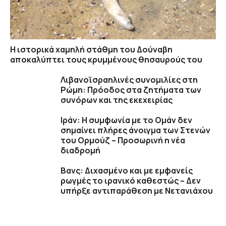
Η ιστορικά χαμηλή στάθμη του Δούναβη
αποκαλύπτει τους κρυμμένους θησαυρούς του
Λιβανοϊσραηλινές συνομιλίες στη
Ρώμη: Πρόοδος στα ζητήματα των
συνόρων και της εκεχειρίας
Ιράν: Η συμφωνία με το Ομάν δεν
σημαίνει πλήρες άνοιγμα των Στενών
του Ορμούζ – Προσωρινή η νέα
διαδρομή
Βανς: Διχασμένο και με εμφανείς
ρωγμές το ιρανικό καθεστώς – Δεν
υπήρξε αντιπαράθεση με Νετανιάχου