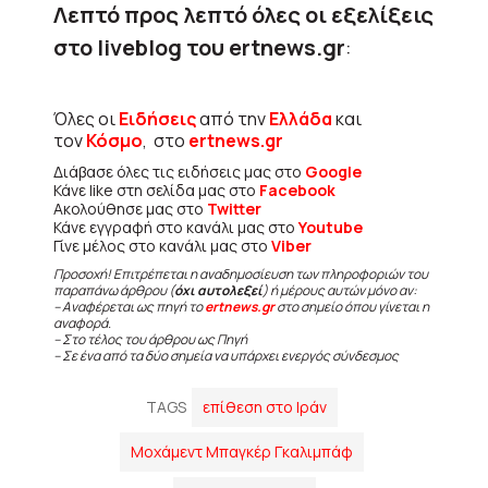
Λεπτό προς λεπτό όλες οι εξελίξεις
στο liveblog του ertnews.gr
:
Όλες οι
Ειδήσεις
από την
Ελλάδα
και
τον
Κόσμο
, στο
ertnews.gr
Διάβασε όλες τις ειδήσεις μας στο
Google
Κάνε like στη σελίδα μας στο
Facebook
Ακολούθησε μας στο
Twitter
Κάνε εγγραφή στο κανάλι μας στο
Youtube
Γίνε μέλος στο κανάλι μας στο
Viber
Προσοχή! Επιτρέπεται η αναδημοσίευση των πληροφοριών του
παραπάνω άρθρου (
όχι αυτολεξεί
) ή μέρους αυτών μόνο αν:
– Αναφέρεται ως πηγή το
ertnews.gr
στο σημείο όπου γίνεται η
αναφορά.
– Στο τέλος του άρθρου ως Πηγή
– Σε ένα από τα δύο σημεία να υπάρχει ενεργός σύνδεσμος
TAGS
επίθεση στο Ιράν
Μοχάμεντ Μπαγκέρ Γκαλιμπάφ