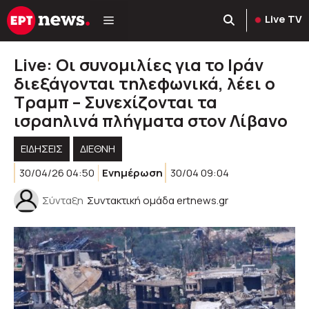
Μετάβαση
Live TV
σε
περιεχόμενο
Live: Οι συνομιλίες για το Ιράν
διεξάγονται τηλεφωνικά, λέει ο
Τραμπ – Συνεχίζονται τα
ισραηλινά πλήγματα στον Λίβανο
ΕΙΔΗΣΕΙΣ
ΔΙΕΘΝΗ
30/04/26 04:50
Ενημέρωση
30/04 09:04
Σύνταξη
Συντακτική ομάδα ertnews.gr