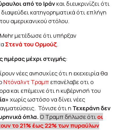
ύραυλοι από το Ιράν
και διευκρινίζει ότι
, διαψεύδει κατηγορηματικά ότι επλήγη
του αμερικανικού στόλου.
 Mehr μετέδωσε ότι υπήρξαν
τα
Στενά του Ορμούζ
.
ς ημέρας μέχρι στιγμής
:
ίρουν νέες ανησυχίες ότι η εκεχειρία θα
 ο
Ντόναλντ Τραμπ
επανέλαβε οτι ο
ορα και επέμεινε ότι η κυβέρνησή του
χία»
χωρίς ωστόσο να δίνει νέες
ραγματεύσεις. Τόνισε ότι η
Τεχεράνη δεν
υρηνικά όπλα.
Ο Τραμπ δήλωσε ότι
οι
χουν το 21% έως 22% των πυραύλων