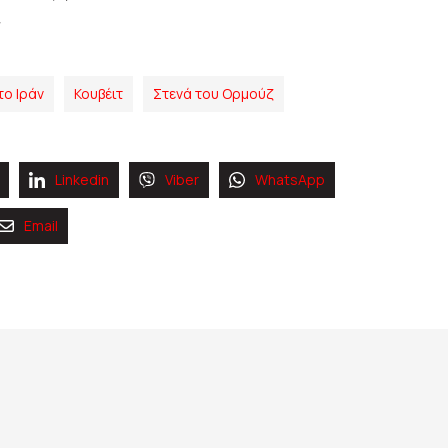
το Ιράν
Κουβέιτ
Στενά του Ορμούζ
Linkedin
Viber
WhatsApp
Email