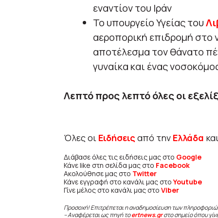
εναντίον του Ιράν
Το υπουργείο Υγείας του
Λι
αεροπορική επιδρομή στο ν
αποτέλεσμα τον θάνατο πέ
γυναίκα και ένας νοσοκόμο
Λεπτό προς λεπτό όλες οι εξελίξ
Όλες οι
Ειδήσεις
από την
Ελλάδα
κα
Διάβασε όλες τις ειδήσεις μας στο
Google
Κάνε like στη σελίδα μας στο
Facebook
Ακολούθησε μας στο
Twitter
Κάνε εγγραφή στο κανάλι μας στο
Youtube
Γίνε μέλος στο κανάλι μας στο
Viber
Προσοχή! Επιτρέπεται η αναδημοσίευση των πληροφοριώ
– Αναφέρεται ως πηγή το
ertnews.gr
στο σημείο όπου γίν