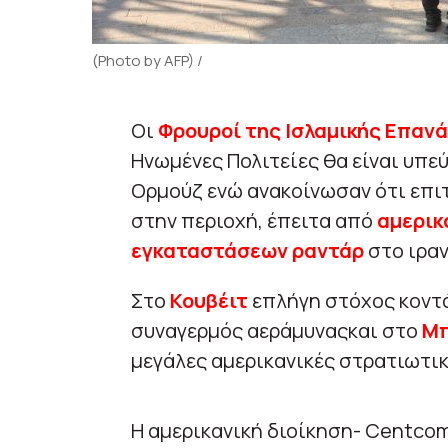
(Photo by AFP) /
Οι
Φρουροί της Ισλαμικής Επαν
Ηνωμένες Πολιτείες θα είναι υπεύ
Ορμούζ ενώ ανακοίνωσαν ότι επι
στην περιοχή, έπειτα από
αμερικ
εγκαταστάσεων ραντάρ
στο ιραν
Στο
Κουβέιτ
επλήγη στόχος κοντά
συναγερμός αεράμυναςκαι στο
Μπ
μεγάλες αμερικανικές στρατιωτικ
Η αμερικανική διοίκηση- Centco