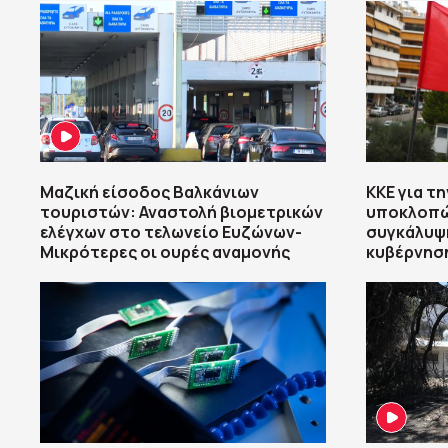
Μαζική είσοδος Βαλκάνιων
ΚΚΕ για τ
τουριστών: Αναστολή βιομετρικών
υποκλοπώ
ελέγχων στο τελωνείο Ευζώνων-
συγκάλυψ
Μικρότερες οι ουρές αναμονής
κυβέρνησ