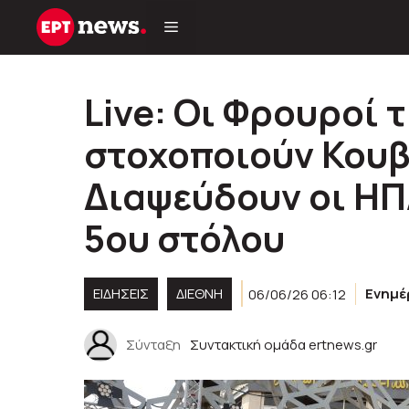
Μετάβαση
σε
περιεχόμενο
Live: Οι Φρουροί
στοχοποιούν Κουβ
Διαψεύδoυν οι ΗΠ
5ου στόλου
ΕΙΔΗΣΕΙΣ
ΔΙΕΘΝΗ
06/06/26 06:12
Ενημ
Σύνταξη
Συντακτική ομάδα ertnews.gr