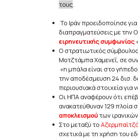
τους
.
Το Ιράν προειδοποίησε γι
διαπραγματεύσεις με την Ο
ειρηνευτικής συμφωνίας
«
Ο στρατιωτικός σύμβουλος 
Μοτζτάμπα Χαμενεΐ, σε συν
«η μπάλα είναι στο γήπεδο
την αποδέσμευση 24 δισ. 
περιουσιακά στοιχεία για 
Οι ΗΠΑ αναφέρουν ότι επέ
ανακατεύθυναν 129 πλοία σ
αποκλεισμού
των ιρανικών
Στο μεταξύ το
Αζερμπαϊτζ
σχετικά με τη χρήση του ε