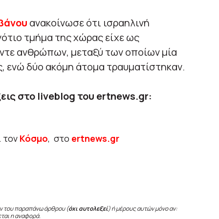
βάνου
ανακοίνωσε ότι ισραηλινή
ότιο τμήμα της χώρας είχε ως
ντε ανθρώπων, μεταξύ των οποίων μία
ς, ενώ δύο ακόμη άτομα τραυματίστηκαν.
εις στο liveblog του ertnews.gr:
ι τον
Κόσμο
, στο
ertnews.gr
ν του παραπάνω άρθρου (
όχι αυτολεξεί
) ή μέρους αυτών μόνο αν:
εται η αναφορά.