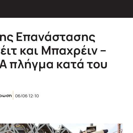
 της Επανάστασης
έιτ και Μπαχρέιν –
Α πλήγμα κατά του
έρωση
06/06 12:10