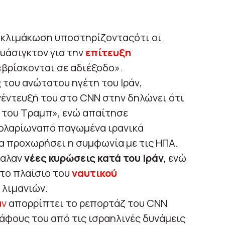
α κλιμάκωση υποστηρίζονταςότι οι
υάσιγκτον για την
επίτευξη
βρίσκονται σε αδιέξοδο».
του ανώτατου ηγέτη του Ιράν,
έντευξή του στο CNN στην δηλώνει ότι
 του Τραμπ», ενώ απαίτησε
δολαρίωναπό παγωμένα ιρανικά
να προχωρήσει η συμφωνία με τις ΗΠΑ.
βαλαν
νέες κυρώσεις κατά του Ιράν
, ενώ
το πλαίσιο του
ναυτικού
 λιμανιών.
άν
απορρίπτει το ρεπορτάζ του CNN
δάφους του από τις ισραηλινές δυνάμεις