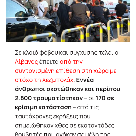
Σε κλοιό φόβου και σύγχυσης τελεί ο
Λίβανος
έπειτα
από την
συντονισμένη επίθεση στη χώρα με
στόχο τη Χεζμπολάχ
.
Εννέα
άνθρωποι σκοτώθηκαν και περίπου
2.800 τραυματίστηκαν
– οι
170 σε
κρίσιμη κατάσταση
– από τις
ταυτόχρονες εκρήξεις που
σημειώθηκαν χθες σε εκατοντάδες
βομβητές που ανήκαν σε μέλη της