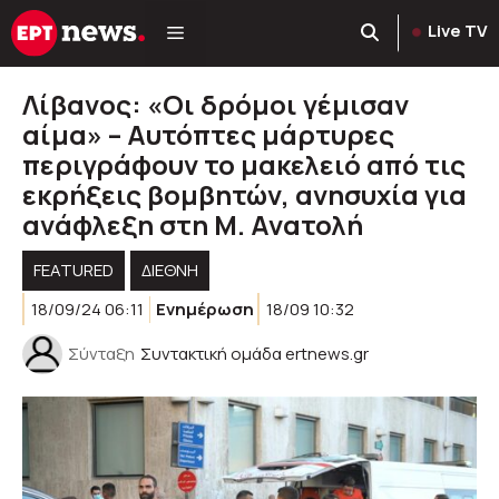
Μετάβαση
Live TV
σε
περιεχόμενο
Λίβανος: «Οι δρόμοι γέμισαν
αίμα» – Αυτόπτες μάρτυρες
περιγράφουν το μακελειό από τις
εκρήξεις βομβητών, ανησυχία για
ανάφλεξη στη Μ. Ανατολή
FEATURED
ΔΙΕΘΝΗ
18/09/24 06:11
Ενημέρωση
18/09 10:32
Σύνταξη
Συντακτική ομάδα ertnews.gr