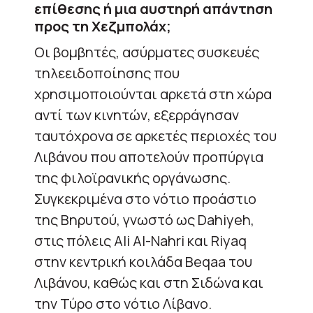
επίθεσης ή μια αυστηρή απάντηση
προς τη Χεζμπολάχ;
Οι βομβητές, ασύρματες συσκευές
τηλεειδοποίησης που
χρησιμοποιούνται αρκετά στη χώρα
αντί των κινητών, εξερράγησαν
ταυτόχρονα σε αρκετές περιοχές του
Λιβάνου που αποτελούν προπύργια
της φιλοϊρανικής οργάνωσης.
Συγκεκριμένα στο νότιο προάστιο
της Βηρυτού, γνωστό ως Dahiyeh,
στις πόλεις Ali Al-Nahri και Riyaq
στην κεντρική κοιλάδα Beqaa του
Λιβάνου, καθώς και στη Σιδώνα και
την Τύρο στο νότιο Λίβανο.