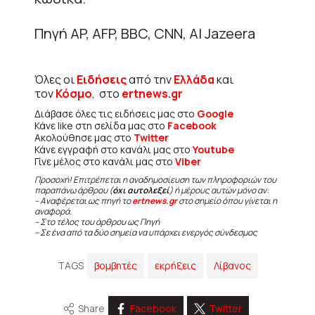
Πηγή AP, AFP, BBC, CNN, Al Jazeera
Όλες οι
Ειδήσεις
από την
Ελλάδα
και
τον
Κόσμο
, στο
ertnews.gr
Διάβασε όλες τις ειδήσεις μας στο
Google
Κάνε like στη σελίδα μας στο
Facebook
Ακολούθησε μας στο
Twitter
Κάνε εγγραφή στο κανάλι μας στο
Youtube
Γίνε μέλος στο κανάλι μας στο
Viber
Προσοχή! Επιτρέπεται η αναδημοσίευση των πληροφοριών του
παραπάνω άρθρου (
όχι αυτολεξεί
) ή μέρους αυτών μόνο αν:
– Αναφέρεται ως πηγή το
ertnews.gr
στο σημείο όπου γίνεται η
αναφορά.
– Στο τέλος του άρθρου ως Πηγή
– Σε ένα από τα δύο σημεία να υπάρχει ενεργός σύνδεσμος
TAGS
βομβητές
εκρήξεις
Λίβανος
Share
Facebook
Twitter