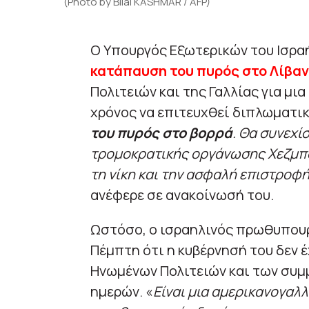
(Photo by Bilal KASHMAR / AFP)
Ο Υπουργός Εξωτερικών του Ισρα
κατάπαυση του πυρός στο Λίβα
Πολιτειών και της Γαλλίας για μι
χρόνος να επιτευχθεί διπλωματικ
του πυρός στο βορρά
. Θα συνεχί
τρομοκρατικής οργάνωσης Χεζμπολ
τη νίκη και την ασφαλή επιστροφή
ανέφερε σε ανακοίνωσή του.
Ωστόσο, ο ισραηλινός πρωθυπου
Πέμπτη ότι η κυβέρνησή του δεν έ
Ηνωμένων Πολιτειών και των συμ
ημερών. «
Είναι μια αμερικανογαλλ