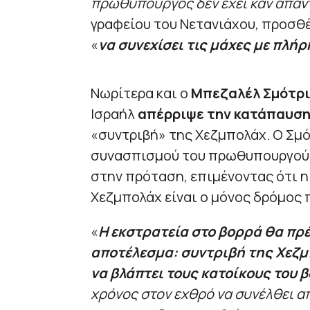
πρωθυπουργός δεν έχει καν απαν
γραφείου του Νετανιάχου, προσθ
«
να συνεχίσει τις μάχες με πλήρ
Νωρίτερα και ο
Μπεζαλέλ Σμότρι
Ισραήλ
απέρριψε την κατάπαυση
«συντριβή» της Χεζμπολάχ. Ο Σμό
συνασπισμού του πρωθυπουργού 
στην πρόταση, επιμένοντας ότι η
Χεζμπολάχ είναι ο μόνος δρόμος 
«
Η εκστρατεία στο βορρά θα πρέπ
αποτέλεσμα: συντριβή της Χεζμ
να βλάπτει τους κατοίκους του 
χρόνος στον εχθρό να συνέλθει α