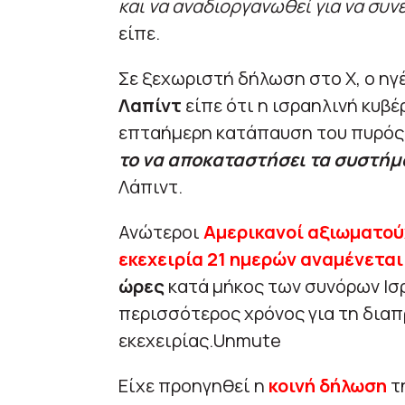
και να αναδιοργανωθεί για να συν
είπε.
Σε ξεχωριστή δήλωση στο X, ο ηγ
Λαπίντ
είπε ότι η ισραηλινή κυβ
επταήμερη κατάπαυση του πυρός.
το να αποκαταστήσει τα συστήμα
Λάπιντ.
Ανώτεροι
Αμερικανοί αξιωματού
εκεχειρία 21 ημερών αναμένετα
ώρες
κατά μήκος των συνόρων Ισ
περισσότερος χρόνος για τη δια
εκεχειρίας.Unmute
Είχε προηγηθεί η
κοινή δήλωση
τ