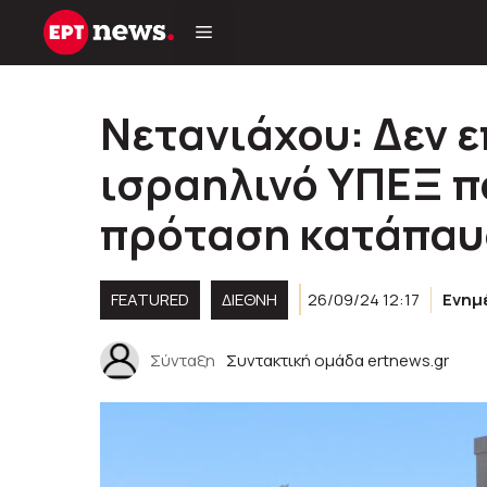
Μετάβαση
σε
περιεχόμενο
Νετανιάχου: Δεν ε
ισραηλινό ΥΠΕΞ π
πρόταση κατάπαυ
FEATURED
ΔΙΕΘΝΗ
26/09/24 12:17
Ενημ
Σύνταξη
Συντακτική ομάδα ertnews.gr