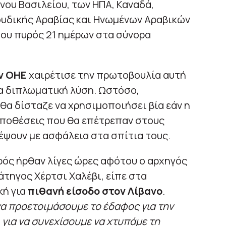
ένου Βασιλείου, των ΗΠΑ, Καναδά,
ουδικής Αραβίας και Ηνωμένων Αραβικών
του πυρός 21 ημέρων στα σύνορα
ν ΟΗΕ
χαιρέτισε την πρωτοβουλία αυτή
ια διπλωματική λύση. Ωστόσο,
θα δίσταζε να χρησιμοποιήσει βία εάν η
ποθέσεις που θα επέτρεπαν στους
έψουν με ασφάλεια στα σπίτια τους.
ρός ήρθαν λίγες ώρες αφότου ο αρχηγός
άτηγος Χέρτσι Χαλέβι, είπε στα
κή για
πιθανή είσοδο στον Λίβανο
.
να προετοιμάσουμε το έδαφος για την
 για να συνεχίσουμε να χτυπάμε τη