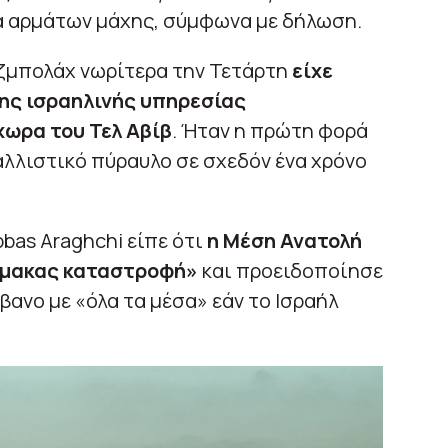
χία αρμάτων μάχης, σύμφωνα με δήλωση.
εζμπολάχ νωρίτερα την Τετάρτη
είχε
της ισραηλινής υπηρεσίας
ωρα του Τελ Αβίβ
. Ήταν η πρώτη φορά
αλλιστικό πύραυλο σε σχεδόν ένα χρόνο
bas Araghchi είπε ότι
η Μέση Ανατολή
λίμακας καταστροφή»
και προειδοποίησε
ίβανο με «όλα τα μέσα» εάν το Ισραήλ