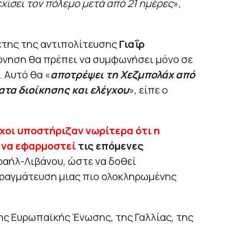
εχίσει τον πόλεμο μετά από 21 ημέρες
»,
έτης της αντιπολίτευσης
Γιαΐρ
έρνηση θα πρέπει να συμφωνήσει μόνο σε
 Αυτό θα «
αποτρέψει τη Χεζμπολάχ από
τα διοίκησης και ελέγχου
», είπε ο
χοι υποστήριζαν νωρίτερα ότι η
ι να εφαρμοστεί
τις επόμενες
ραήλ-Λιβάνου, ώστε να δοθεί
πραγμάτευση μιας πιο ολοκληρωμένης
ης Ευρωπαϊκής Ένωσης, της Γαλλίας, της