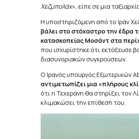
Χεζμπολάχ
», είπε σε μια ταξιαρ
Η υποστηριζόμενη από το Ιράν Χ
βάλει στο στόχαστρο την έδρα 
κατασκοπείας Μοσάντ στα περίχ
που ισχυρίστηκε ότι εκτόξευσε β
διασυνοριακών συγκρούσεων.
Ο Ιρανός υπουργός Εξωτερικών Ab
αντιμετωπίζει μια «πλήρους κ
ότι η Τεχεράνη θα στηρίξει τον Λ
κλιμακώσει την επίθεσή του.