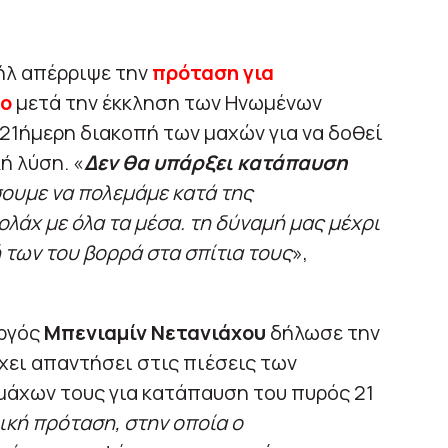
ήλ απέρριψε την
πρόταση για
νο
μετά την έκκληση των Ηνωμένων
α 21ήμερη διακοπή των μαχών για να δοθεί
ή λύση. «
Δεν θα υπάρξει κατάπαυση
σουμε να πολεμάμε κατά της
άχ με όλα τα μέσα. τη δύναμή μας μέχρι
 των του βορρά στα σπίτια τους
»,
ργός
Μπενιαμίν Νετανιάχου
δήλωσε την
χει απαντήσει στις πιέσεις των
μάχων τους για κατάπαυση του πυρός 21
ική πρόταση, στην οποία ο