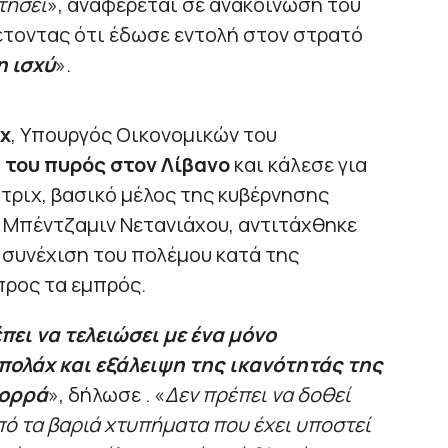
τήσει
», αναφέρεται σε ανακοίνωση του
έτοντας ότι έδωσε εντολή στον στρατό
η ισχύ
».
χ
, Υπουργός Οικονομικών του
 του πυρός στον Λίβανο
και κάλεσε για
τριχ, βασικό μέλος της κυβέρνησης
Μπέντζαμιν Νετανιάχου, αντιτάχθηκε
 συνέχιση του πολέμου κατά της
προς τα εμπρός.
ει να τελειώσει με ένα μόνο
πολάχ και εξάλειψη της ικανότητάς της
βορρά
», δήλωσε . «
Δεν πρέπει να δοθεί
πό τα βαριά χτυπήματα που έχει υποστεί