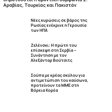
Αραβίας, Τουρκίας και Πακιστάν
Νέες κυρώσεις σε βάρος της
Ρωσίας ενέκρινε η Γερουσία
των ΗΠΑ
Ζελένσκι: Η πρώτη του
επίσκεψη στη Σερβία –
Συνάντηση με τον
Αλεξάνταρ Βούτσιτς
Σούπα με κρέας σκύλου για
αντιμετώπιση του καύσωνα,
προτείνουν τα ΜΜΕ στη
Βόρεια Κορέα