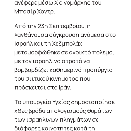
ανέφερε μέσω X ο νομάρχης του
Μπασίρ Χοντρ.
Από την 23η Σεπτεμβρίου, η
λανθάνουσα σύγκρουση ανάμεσα στο
Ισραήλ και τη Χεζμπολάχ
μεταμορφώθηκε σε ανοικτό πόλεμο,
με τον ισραηλινό στρατό να
βομβαρδίζει καθημερινά προπύργια
του σιιτικού κινήματος που
πρόσκειται στο Ιράν.
Το υπουργείο Υγείας δημοσιοποίησε
χθες βράδυ απολογισμούς θυμάτων
των ισραηλινών πληγμάτων σε
διάφορες κοινότητες κατά τη