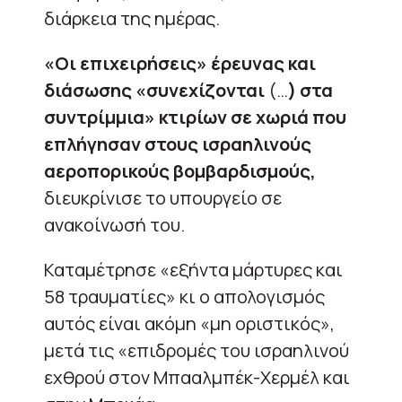
διάρκεια της ημέρας.
«Οι επιχειρήσεις» έρευνας και
διάσωσης «συνεχίζονται
(…
) στα
συντρίμμια» κτιρίων σε χωριά που
επλήγησαν στους ισραηλινούς
αεροπορικούς βομβαρδισμούς,
διευκρίνισε το υπουργείο σε
ανακοίνωσή του.
Καταμέτρησε «εξήντα μάρτυρες και
58 τραυματίες» κι ο απολογισμός
αυτός είναι ακόμη «μη οριστικός»,
μετά τις «επιδρομές του ισραηλινού
εχθρού στον Μπααλμπέκ-Χερμέλ και