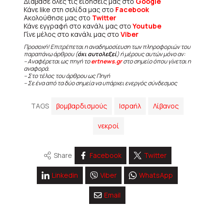
Διάβασε όλες τις ειδήσεις μας στο
Google
Κάνε like στη σελίδα μας στο
Facebook
Ακολούθησε μας στο
Twitter
Κάνε εγγραφή στο κανάλι μας στο
Youtube
Γίνε μέλος στο κανάλι μας στο
Viber
Προσοχή! Επιτρέπεται η αναδημοσίευση των πληροφοριών του
παραπάνω άρθρου (
όχι αυτολεξεί
) ή μέρους αυτών μόνο αν:
– Αναφέρεται ως πηγή το
ertnews.gr
στο σημείο όπου γίνεται η
αναφορά.
– Στο τέλος του άρθρου ως Πηγή
– Σε ένα από τα δύο σημεία να υπάρχει ενεργός σύνδεσμος
TAGS
βομβαρδισμούς
Ισραήλ
Λίβανος
νεκροί
Share
Facebook
Twitter
Linkedin
Viber
WhatsApp
Email