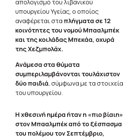
απολογισμό του λιβανικού
υπουργείου Υγείας, ο οποίος
αναφέρεται στα
πλήγματα σε 12
κοινότητες του νομού Μπααλμπέκ
και της κοιλάδας Μπεκάα, οχυρά
της Χεζμπολάχ.
Ανάμεσα στα θύματα
συμπεριλαμβάνονται τουλάχιστον
δύο παιδιά
, σύμφωνα με τα στοιχεία
του υπουργείου.
Η χθεσινή ημέρα ήταν η «πιο βίαιη»
στον Μπααλμπέκ από το ξέσπασμα
του πολέμου τον Σεπτέμβριο,