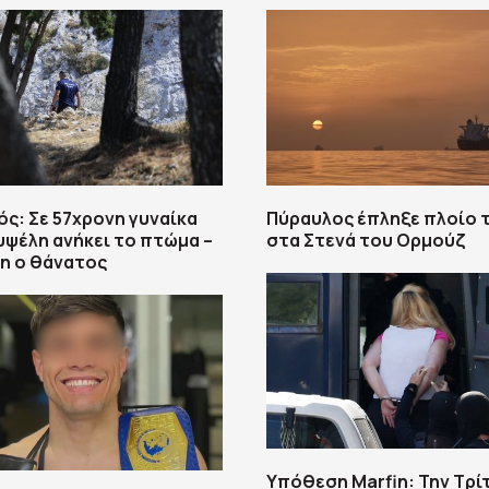
ς: Σε 57χρονη γυναίκα
Πύραυλος έπληξε πλοίο 
υψέλη ανήκει το πτώμα –
στα Στενά του Ορμούζ
η ο θάνατος
Υπόθεση Marfin: Την Τρί