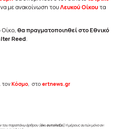
ωνα με ανακοίνωση του
Λευκού Οίκου
τα
 Οίκο,
θα πραγματοποιηθεί στο Εθνικό
lter Reed
.
ι τον
Κόσμο
, στο
ertnews.gr
ν του παραπάνω άρθρου (
όχι αυτολεξεί
) ή μέρους αυτών μόνο αν: