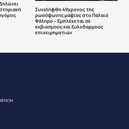
 Δηλώνει
αστηριακή
Συνελήφθη 49χρονος της
κηγόρος
ρωσόφωνης μαφίας στο Παλαιό
Φάληρο – Εμπλέκεται σε
εκβιασμούς και ξυλοδαρμούς
επιχειρηματιών
ΟΜΕΝΩΝ