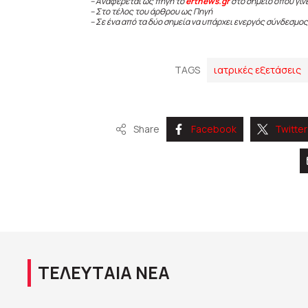
– Αναφέρεται ως πηγή το
ertnews.gr
στο σημείο όπου γίν
– Στο τέλος του άρθρου ως Πηγή
– Σε ένα από τα δύο σημεία να υπάρχει ενεργός σύνδεσμος
TAGS
ιατρικές εξετάσεις
Share
Facebook
Twitter
ΤΕΛΕΥΤΑΙΑ ΝΕΑ