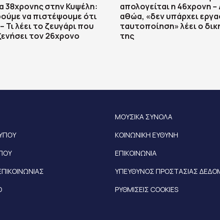
 38χρονης στην Κυψέλη:
απολογείται η 46χρονη –
ούμε να πιστέψουμε ότι
αθώα, «δεν υπάρχει εργ
– Τι λέει το ζευγάρι που
ταυτοποίηση» λέει ο δι
ξενήσει τον 26χρονο
της
ΜΟΥΣΙΚΑ ΣΥΝΟΛΑ
ΤΥΠΟΥ
ΚΟΙΝΩΝΙΚΗ ΕΥΘΥΝΗ
ΥΠΟΥ
ΕΠΙΚΟΙΝΩΝΙΑ
ΕΠΙΚΟΙΝΩΝΙΑΣ
ΥΠΕΥΘΥΝΟΣ ΠΡΟΣΤΑΣΙΑΣ ΔΕΔ
Ο
ΡΥΘΜΙΣΕΙΣ COOKIES