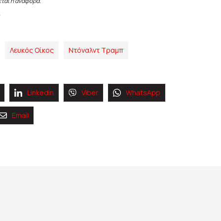
εται η αναφορά.
Λευκός Οίκος
Ντόναλντ Τραμπ
Linkedin
Viber
WhatsApp
Email