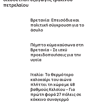
πετρελαίου
Βρετανία: Επεισόδια και
πολιτική σύγκρουση για το
άσυλο
Πέμπτο κύμα καύσωνα στη
Βρετανία – Σε ισχύ
προειδοποιήσεις για την
υγεία
Ιταλία: Το θερμότερο
καλοκαίρι του αιώνα
πλήττει τη χώρα με 48
βαθμούς Κελσίου – Για
πρώτη φορά 27 πόλεις σε
κόκκινο συναγερμό