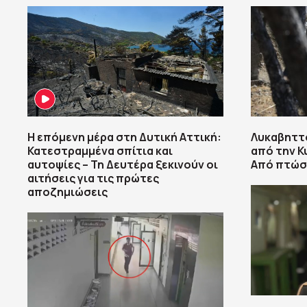
Η επόμενη μέρα στη Δυτική Αττική:
Λυκαβηττό
Κατεστραμμένα σπίτια και
από την Κ
αυτοψίες – Τη Δευτέρα ξεκινούν οι
Από πτώσ
αιτήσεις για τις πρώτες
αποζημιώσεις