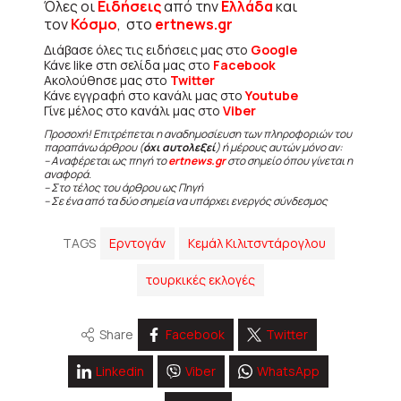
Όλες οι
Ειδήσεις
από την
Ελλάδα
και
τον
Κόσμο
, στο
ertnews.gr
Διάβασε όλες τις ειδήσεις μας στο
Google
Κάνε like στη σελίδα μας στο
Facebook
Ακολούθησε μας στο
Twitter
Κάνε εγγραφή στο κανάλι μας στο
Youtube
Γίνε μέλος στο κανάλι μας στο
Viber
Προσοχή! Επιτρέπεται η αναδημοσίευση των πληροφοριών του
παραπάνω άρθρου (
όχι αυτολεξεί
) ή μέρους αυτών μόνο αν:
– Αναφέρεται ως πηγή το
ertnews.gr
στο σημείο όπου γίνεται η
αναφορά.
– Στο τέλος του άρθρου ως Πηγή
– Σε ένα από τα δύο σημεία να υπάρχει ενεργός σύνδεσμος
TAGS
Ερντογάν
Κεμάλ Κιλιτσντάρογλου
τουρκικές εκλογές
Share
Facebook
Twitter
Linkedin
Viber
WhatsApp