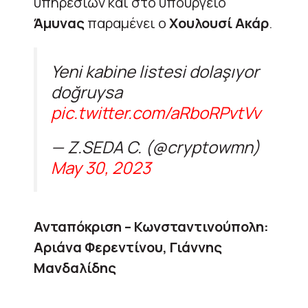
υπηρεσιών και στο υπουργείο
Άμυνας
παραμένει ο
Χουλουσί Ακάρ
.
Yeni kabine listesi dolaşıyor
doğruysa
pic.twitter.com/aRboRPvtVv
— Z.SEDA C. (@cryptowmn)
May 30, 2023
Ανταπόκριση – Κωνσταντινούπολη:
Αριάνα Φερεντίνου, Γιάννης
Μανδαλίδης