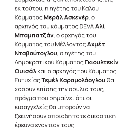
εκ τούτου, η ηγέτης του Καλού
Κόμματος
Μεράλ Ασκενέρ
, ο
αρχηγός του κόμματος DEVA
Αλί
Μπαμπατζάν
, ο αρχηγός του
Κόμματος του Μέλλοντος
Αχμέτ
Νταβούτογλου
, ο ηγέτης του
Δημοκρατικού Κόμματος
Γκιουλτεκίν
Ουισάλ
και ο αρχηγός του Κόμματος
Ευτυχίας
Τεμέλ Καραμολάογλου
θα
χάσουν επίσης την ασυλία τους,
πράγμα που σημαίνει ότι οι
εισαγγελείς θα μπορούν να
ξεκινήσουν οποιαδήποτε δικαστική
έρευνα εναντίον τους.