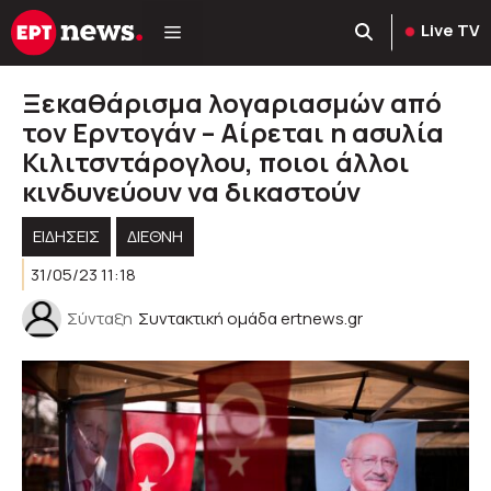
Μετάβαση
Live TV
σε
περιεχόμενο
Ξεκαθάρισμα λογαριασμών από
τον Ερντογάν – Αίρεται η ασυλία
Κιλιτσντάρογλου, ποιοι άλλοι
κινδυνεύουν να δικαστούν
ΕΙΔΗΣΕΙΣ
ΔΙΕΘΝΗ
31/05/23 11:18
Σύνταξη
Συντακτική ομάδα ertnews.gr