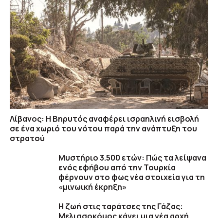
Λίβανος: Η Βηρυτός αναφέρει ισραηλινή εισβολή
σε ένα χωριό του νότου παρά την ανάπτυξη του
στρατού
Μυστήριο 3.500 ετών: Πώς τα λείψανα
ενός εφήβου από την Τουρκία
φέρνουν στο φως νέα στοιχεία για τη
«μινωική έκρηξη»
Η ζωή στις ταράτσες της Γάζας:
Μελισσοκόμος κάνει μια νέα αρχή