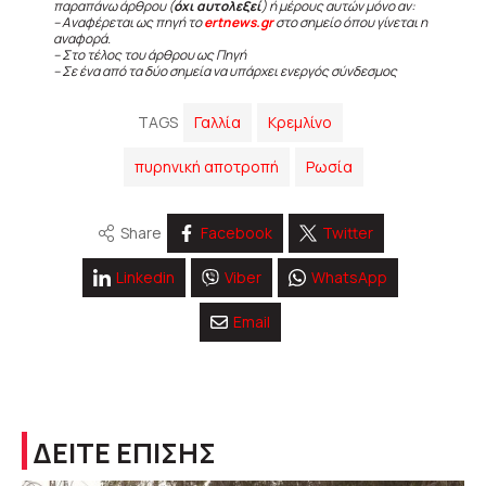
παραπάνω άρθρου (
όχι αυτολεξεί
) ή μέρους αυτών μόνο αν:
– Αναφέρεται ως πηγή το
ertnews.gr
στο σημείο όπου γίνεται η
αναφορά.
– Στο τέλος του άρθρου ως Πηγή
– Σε ένα από τα δύο σημεία να υπάρχει ενεργός σύνδεσμος
TAGS
Γαλλία
Κρεμλίνο
πυρηνική αποτροπή
Ρωσία
Share
Facebook
Twitter
Linkedin
Viber
WhatsApp
Email
ΔΕΙΤΕ ΕΠΙΣΗΣ