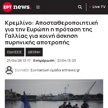
Μετάβαση
Live TV
σε
περιεχόμενο
Κρεμλίνο: Αποσταθεροποιητική
για την Ευρώπη η πρόταση της
Γαλλίας για κοινή άσκηση
πυρηνικής αποτροπής
ΕΙΔΗΣΕΙΣ
ΔΙΕΘΝΗ
21/04/26 13:17
Ενημέρωση
21/04 13:23
Σύνταξη
Συντακτική ομάδα ertnews.gr