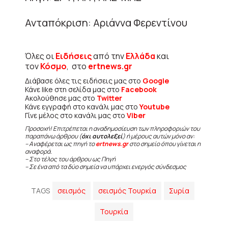
Ανταπόκριση: Αριάννα Φερεντίνου
Όλες οι
Ειδήσεις
από την
Ελλάδα
και
τον
Κόσμο
, στο
ertnews.gr
Διάβασε όλες τις ειδήσεις μας στο
Google
Κάνε like στη σελίδα μας στο
Facebook
Ακολούθησε μας στο
Twitter
Κάνε εγγραφή στο κανάλι μας στο
Youtube
Γίνε μέλος στο κανάλι μας στο
Viber
Προσοχή! Επιτρέπεται η αναδημοσίευση των πληροφοριών του
παραπάνω άρθρου (
όχι αυτολεξεί
) ή μέρους αυτών μόνο αν:
– Αναφέρεται ως πηγή το
ertnews.gr
στο σημείο όπου γίνεται η
αναφορά.
– Στο τέλος του άρθρου ως Πηγή
– Σε ένα από τα δύο σημεία να υπάρχει ενεργός σύνδεσμος
TAGS
σεισμός
σεισμός Τουρκία
Συρία
Τουρκία