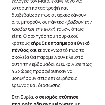
εκλογές τον Μάιο, έκανε λόγο για
ιστορική καταστροφή και
διαβεβαίωσε πως οι αρχές κάνουν
ό,τι μπορούν, οι πάντες «
βάζουν την
καρδιά και την ψυχή τους
», όπως
είπε. Ο αρχηγός του τουρκικού
κράτους
κήρυξε επταήμερο εθνικό
πένθος
και έκανε γνωστό πως τα
σχολεία θα παραμείνουν κλειστά
αυτή την εβδομάδα. Διευκρίνισε πως
45 χώρες προσφέρθηκαν να
βοηθήσουν στις επιχειρήσεις
έρευνας και διάσωσης.
Στη Συρία,
ο σεισμός χτύπησε
περιοχές ήδη αντιμέτωπες με