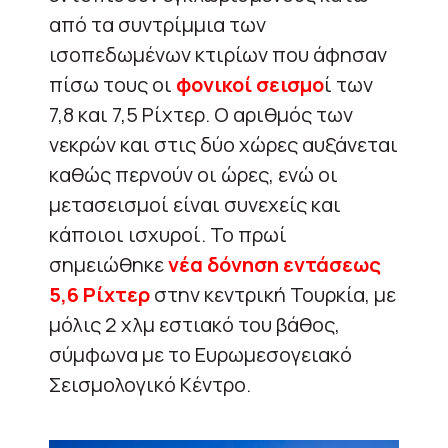
από τα συντρίμμια των
ισοπεδωμένων κτιρίων που άφησαν
πίσω τους οι
φονικοί σεισμο
ί των
7,8 και 7,5 Ρίχτερ. Ο αριθμός των
νεκρών και στις δύο χώρες αυξάνεται
καθώς περνούν οι ώρες, ενώ οι
μετασεισμοί είναι συνεχείς και
κάποιοι ισχυροί. Το πρωί
σημειώθηκε
νέα δόνηση εντάσεως
5,6 Ρίχτερ
στην κεντρική Τουρκία, με
μόλις 2 χλμ εστιακό του βάθος,
σύμφωνα με το Ευρωμεσογειακό
Σεισμολογικό Κέντρο.