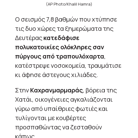
(AP Photo/Khalil Hamra)
Ο σεισμός 7,8 βαθμών που χτύπησε
τις δυο χώρες τα ξημερώματα της
Δευτέρας
κατεδάφισε
πολυκατοικίες ολόκληρες σαν
πύργους από τραπουλόχαρτα
,
κατέστρεψε νοσοκομεία, τραυμάτισε
κι άφησε άστεγους χιλιάδες.
Στην
Καχρανμαρμαράς
, βόρεια της
Χατάι, οικογένειες αγκαλιάζονται
γύρω από υπαίθριες φωτιές και
τυλίγονται με κουβέρτες
προσπαθώντας να ζεσταθούν
κάπως.