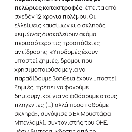
πελώριες καταστροφές
, έπειτα από
σχεδόν 12 χρόνια πολέμου. Οι
ελλείψεις καυσίμων κι ο σκληρός
χειμώνας δυσκολεύουν ακόμα
περισσότερο τις προσπάθειες
αντίδρασης. «Υποδομές έχουν
υποστεί ζημιές, δρόμοι που
χρησιμοποιούσαμε για να
παραδίδουμε βοήθεια έχουν υποστεί
ζημιές, πρέπει να φανούμε
δημιουργικοί για να φθάσουμε στους
πληγέντες (…) αλλά προσπαθούμε
σκληρά», συνόψισε ο Ελ Μουστάφα
Μπενλαμλί, συντονιστής του ΟΗΕ,
μέσω βιντεοσύνδεσης από τη