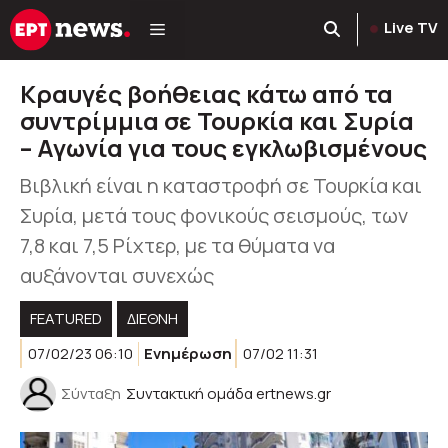
Μετάβαση
Live TV
σε
περιεχόμενο
Κραυγές βοήθειας κάτω από τα
συντρίμμια σε Τουρκία και Συρία
– Αγωνία για τους εγκλωβισμένους
Βιβλική είναι η καταστροφή σε Τουρκία και
Συρία, μετά τους φονικούς σεισμούς, των
7,8 και 7,5 Ρίχτερ, με τα θύματα να
αυξάνονται συνεχώς
FEATURED
ΔΙΕΘΝΗ
07/02/23 06:10
Ενημέρωση
07/02 11:31
Σύνταξη
Συντακτική ομάδα ertnews.gr