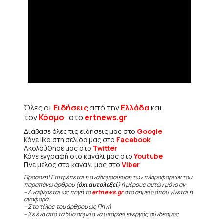
Όλες οι
Ειδήσεις
από την
Ελλάδα
και
τον
Κόσμο
, στο
ertnews.gr
Διάβασε όλες τις ειδήσεις μας στο
Google
Κάνε like στη σελίδα μας στο
Facebook
Ακολούθησε μας στο
Twitter
Κάνε εγγραφή στο κανάλι μας στο
Youtube
Γίνε μέλος στο κανάλι μας στο
Viber
Προσοχή! Επιτρέπεται η αναδημοσίευση των πληροφοριών του
παραπάνω άρθρου (
όχι αυτολεξεί
) ή μέρους αυτών μόνο αν:
– Αναφέρεται ως πηγή το
ertnews.gr
στο σημείο όπου γίνεται η
αναφορά.
– Στο τέλος του άρθρου ως Πηγή
– Σε ένα από τα δύο σημεία να υπάρχει ενεργός σύνδεσμος