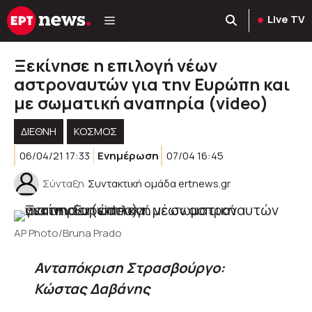
Μετάβαση
Live TV
σε
περιεχόμενο
Ξεκίνησε η επιλογή νέων
αστροναυτών για την Ευρώπη και
με σωματική αναπηρία (video)
ΔΙΕΘΝΗ
ΚΌΣΜΟΣ
06/04/21 17:33
Ενημέρωση
07/04 16:45
Σύνταξη
Συντακτική ομάδα ertnews.gr
AP Photo/Bruna Prado
Ανταπόκριση Στρασβούργο
:
Κώστας Δαβάνης