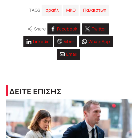
TAGS
Ισραήλ
ΜΚΟ
Παλαιστίνη
Share
Facebook
Twitter
Linkedin
Viber
WhatsApp
Email
ΔΕΙΤΕ ΕΠΙΣΗΣ