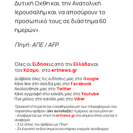
Δυτική Οχθη και την Ανατολική
Ιερουσαλήμ και να αποσύρουν το
προσωπικό τους σε διάστημα 60
ημερών».
Πηγή: ΑΠΕ / AFP
Όλες οι
Ειδήσεις
από την
Ελλάδα
και
τον
Κόσμο
, στο
ertnews.gr
Διάβασε όλες τις ειδήσεις μας στο
Google
Κάνε like στη σελίδα μας στο
Facebook
Ακολούθησε μας στο
Twitter
Κάνε εγγραφή στο κανάλι μας στο
Youtube
Γίνε μέλος στο κανάλι μας στο
Viber
Προσοχή! Επιτρέπεται η αναδημοσίευση των πληροφοριών του
παραπάνω άρθρου (
όχι αυτολεξεί
) ή μέρους αυτών μόνο αν:
– Αναφέρεται ως πηγή το
ertnews.gr
στο σημείο όπου γίνεται η
αναφορά.
– Στο τέλος του άρθρου ως Πηγή
– Σε ένα από τα δύο σημεία να υπάρχει ενεργός σύνδεσμος