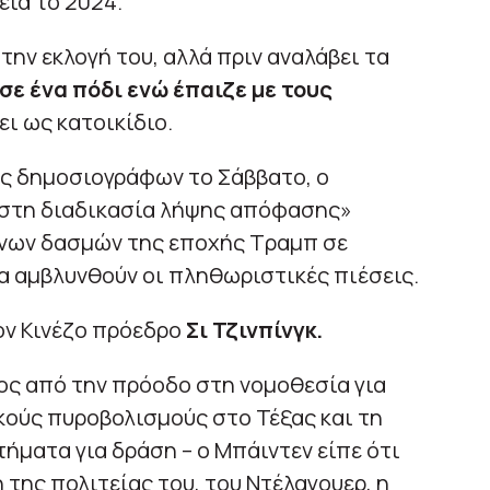
εία το 2024.
την εκλογή του, αλλά πριν αναλάβει τα
ε ένα πόδι ενώ έπαιζε με τους
ει ως κατοικίδιο.
ς δημοσιογράφων το Σάββατο, ο
 στη διαδικασία λήψης απόφασης»
ένων δασμών της εποχής Τραμπ σε
να αμβλυνθούν οι πληθωριστικές πιέσεις.
τον Κινέζο πρόεδρο
Σι Τζινπίνγκ.
ος από την πρόοδο στη νομοθεσία για
κούς πυροβολισμούς στο Τέξας και τη
ήματα για δράση – ο Μπάιντεν είπε ότι
 της πολιτείας του, του Ντέλαγουερ, η