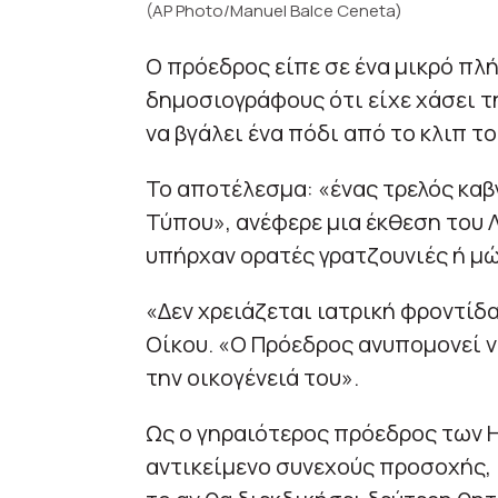
(AP Photo/Manuel Balce Ceneta)
Ο πρόεδρος είπε σε ένα μικρό πλ
δημοσιογράφους ότι είχε χάσει 
να βγάλει ένα πόδι από το κλιπ τ
Το αποτέλεσμα: «ένας τρελός καβ
Τύπου», ανέφερε μια έκθεση του 
υπήρχαν ορατές γρατζουνιές ή μ
«Δεν χρειάζεται ιατρική φροντίδ
Οίκου. «Ο Πρόεδρος ανυπομονεί ν
την οικογένειά του».
Ως ο γηραιότερος πρόεδρος των Η
αντικείμενο συνεχούς προσοχής, 