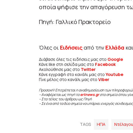
οποία ψήφισε την απαγόρευση τω
Πηγή: Γαλλικό Πρακτορείο
Όλες οι
Ειδήσεις
από την
Ελλάδα
κα
Διάβασε όλες τις ειδήσεις μας στο
Google
Κάνε like στη σελίδα μας στο
Facebook
Ακολούθησε μας στο
Twitter
Κάνε εγγραφή στο κανάλι μας στο
Youtube
Γίνε μέλος στο κανάλι μας στο
Viber
Προσοχή! Επιτρέπεται η αναδημοσίευση των πληροφοριώ
– Αναφέρεται ως πηγή το
ertnews.gr
στο σημείο όπου γίν
– Στο τέλος του άρθρου ως Πηγή
– Σε ένα από τα δύο σημεία να υπάρχει ενεργός σύνδεσμος
TAGS
ΗΠΑ
Ντέλαγο