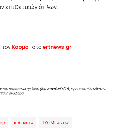
ν επιθετικών όπλων.
ι τον
Κόσμο
, στο
ertnews.gr
ν του παραπάνω άρθρου (
όχι αυτολεξεί
) ή μέρους αυτών μόνο αν:
εται η αναφορά.
υερ
ποδήλατο
Τζο Μπάιντεν