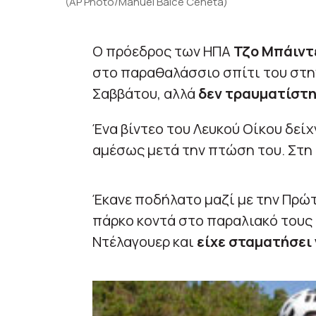
(AP Photo/Manuel Balce Ceneta)
Ο πρόεδρος των ΗΠΑ
Τζο Μπάιντ
στο παραθαλάσσιο σπίτι του στη
Σαββάτου, αλλά
δεν τραυματίστη
Ένα βίντεο του Λευκού Οίκου δεί
αμέσως μετά την πτώση του. Στη σ
Έκανε ποδήλατο μαζί με την Πρώτ
πάρκο κοντά στο παραλιακό τους
Ντέλαγουερ και
είχε σταματήσει 