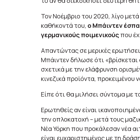
το αν θα διεκδικήσει δεύτερη θητ
Τον Νοέμβριο του 2020, λίγο μετά 
καθήκοντά του,
ο Μπάιντεν έσπασ
γερμανικούς ποιμενικούς
που έχ
Απαντώντας σε μερικές ερωτήσει
Μπάιντεν δήλωσε ότι «βρίσκεται
σχετικά με την ελάφρυνση ορισμ
κινεζικά προϊόντα, προκειμένου 
Είπε ότι θα μιλήσει σύντομα με 
Ερωτηθείς αν είναι ικανοποιημέν
την οπλοκατοχή – μετά τους μαζι
Νέα Υόρκη που προκάλεσαν νέα αιτ
είναι ευχαριστημένος με τη δράση