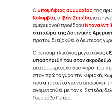
Ο
υποψήφιος συμμαχίας
της αρι
Κολομβία
, ο
Ιβάν Σεπέδα
, κατήγγ
αμερικανού προέδρου
Ντόναλντ 
στη χώρα της Λατινικής Αμερικ
προτού διεξαχθεί ο δεύτερος γύρο
Ο ρεπουμπλικάνος μεγιστάνας
εξ
υποστήριξή του στον ακροδεξι
εκατομμυριούχο δικηγόρο που πρ
στον πρώτο γύρο την Κυριακή, χω
που απαιτείτο για να αποφύγει τ
αναμετρηθεί με τον κ. Σεπέδα, δ
Γουστάβο Πέτρο.