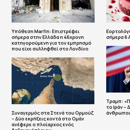
Υπόθεση Marfin: Επιστρέφει
Εορτολόγι
σήμερα στην Ελλάδα η 46χρονη
σήμερα 6
κατηγορούμενη για τον εμπρησμό
που είχε συλληφθεί στο Λονδίνο
Τραμπ: «Π
το Ιράν –
Συναγερμός στα Στενά του Ορμούζ
άνθρωποι
– Δύο εκρήξεις κοντά στο Ομάν
ανέφερε ο πλοίαρχος ενός