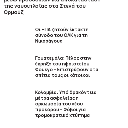
της ναυσιπλοΐας στα Στενά του
Ορμούζ
Οι ΗΠΑ ζητούν έκτακτη
σύνοδο του ΟΑΚ για τη
Νικαράγουα
Γουατεμάλα: Τέλος στην
έκρηξη του ηφαιστείου
Φουέγο – Επιστρέφουν στα
σπίτια τους οι κάτοικοι
Κολομβία: Υπό δρακόντεια
μέτρα ασφαλείας η
ορκωμοσία του νέου
προέδρου – Φόβοι για
τρομοκρατικό χτύπημα