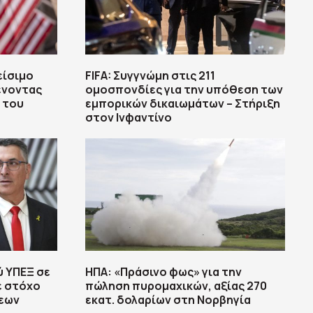
είσιμο
FIFA: Συγγνώμη στις 211
ένοντας
ομοσπονδίες για την υπόθεση των
ά του
εμπορικών δικαιωμάτων – Στήριξη
στον Ινφαντίνο
ύ ΥΠΕΞ σε
ΗΠΑ: «Πράσινο φως» για την
ε στόχο
πώληση πυρομαχικών, αξίας 270
σεων
εκατ. δολαρίων στη Νορβηγία