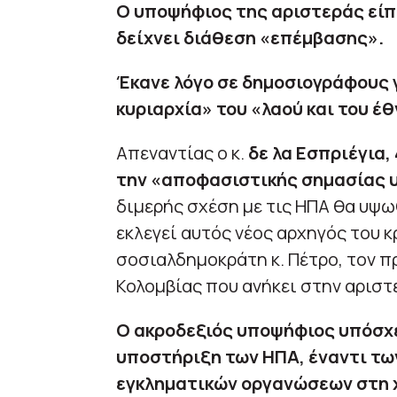
Ο υποψήφιος της αριστεράς είπε
δείχνει διάθεση «επέμβασης».
Έκανε λόγο σε δημοσιογράφους γ
κυριαρχία» του «λαού και του έ
Απεναντίας ο κ.
δε λα Εσπριέγια, 
την «αποφασιστικής σημασίας 
διμερής σχέση με τις ΗΠΑ θα υψω
εκλεγεί αυτός νέος αρχηγός του 
σοσιαλδημοκράτη κ. Πέτρο, τον π
Κολομβίας που ανήκει στην αριστ
Ο ακροδεξιός υποψήφιος υπόσχε
υποστήριξη των ΗΠΑ, έναντι τω
εγκληματικών οργανώσεων στη 