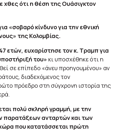
 χθες ότι η θέση της Ουάσιγκτον
ια «σοβαρό κίνδυνο για την εθνική
θνους» της Κολομβίας.
47 ετών, ευχαρίστησε τον κ. Τραμπ για
υποστήριξή του»
κι υποσχέθηκε ότι η
θεί σε επίπεδο «άνευ προηγουμένου» αν
κράτους, διαδεχόμενος τον
ρώτο πρόεδρο στη σύγχρονη ιστορία της
ερά.
ται πολύ σκληρή γραμμή, με την
ν παρατάξεων ανταρτών και των
χώρα που κατατάσσεται πρώτη