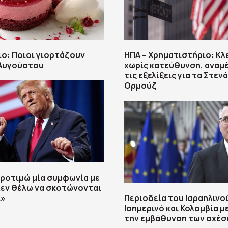
ο: Ποιοι γιορτάζουν
ΗΠΑ – Χρηματιστήριο: Κλ
 Αυγούστου
χωρίς κατεύθυνση, αναμ
τις εξελίξεις για τα Στεν
Ορμούζ
ροτιμώ μία συμφωνία με
 Δεν θέλω να σκοτώνονται
»
Περιοδεία του Ισραηλινο
Ισημερινό και Κολομβία μ
την εμβάθυνση των σχέ