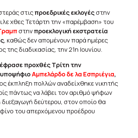
στεράς στις
προεδρικές εκλογές
στην
ειλε χθες Τετάρτη την «παρέμβαση» του
Τραμπ
στην
προεκλογική εκστρατεία
ής
, καθώς δεν απομένουν παρά ημέρες
ς της διαδικασίας, την 21η Ιουνίου.
έφρασε προχθές Τρίτη την
ό υποψήφιο
Αμπελάρδο δε λα Εσπριέγια
,
ος έκπληξη πολλών αναδείχθηκε νικητής
ρίς πάντως να λάβει τον αριθμό ψήφων
η διεξαγωγή δεύτερου, στον οποίο θα
ελφίνο του απερχόμενου προέδρου