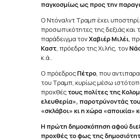
παγκοσμίως ως προς την παραγ
Ο Ντόναλντ Τραμπ έχει υποστηρί
προσωπικότητες της δεξιάς και τ
παράδειγμα τον
Χαβιέρ Μιλέι
, π
Καστ
, πρόεδρο της Χιλής, τον
Νά
κ.ά..
Ο πρόεδρος
Πέτρο
, που αντιπαρα
του Τραμπ, κυρίως μέσω ιστότοπ
προχθές
τους πολίτες της Κολο
ελευθερία», παροτρύνοντάς τους
«σκλάβοι» κι η χώρα «αποικία» 
Η πρώτη δημοσκόπηση αφού διεξ
προχθές το φως της δημοσιότητ