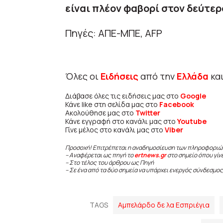
είναι πλέον φαβορί στον δεύτερ
Πηγές: ΑΠΕ-ΜΠΕ, AFP
Όλες οι
Ειδήσεις
από την
Ελλάδα
κα
Διάβασε όλες τις ειδήσεις μας στο
Google
Κάνε like στη σελίδα μας στο
Facebook
Ακολούθησε μας στο
Twitter
Κάνε εγγραφή στο κανάλι μας στο
Youtube
Γίνε μέλος στο κανάλι μας στο
Viber
Προσοχή! Επιτρέπεται η αναδημοσίευση των πληροφοριώ
– Αναφέρεται ως πηγή το
ertnews.gr
στο σημείο όπου γίν
– Στο τέλος του άρθρου ως Πηγή
– Σε ένα από τα δύο σημεία να υπάρχει ενεργός σύνδεσμος
TAGS
Αμπελάρδο δε λα Εσπριέγια