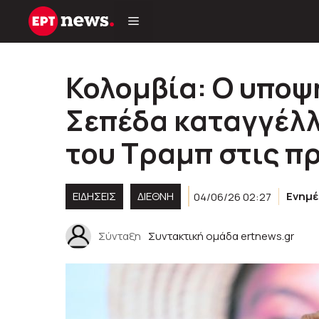
Μετάβαση
σε
περιεχόμενο
Κολομβία: Ο υποψ
Σεπέδα καταγγέλλ
του Τραμπ στις π
ΕΙΔΗΣΕΙΣ
ΔΙΕΘΝΗ
04/06/26 02:27
Ενημ
Σύνταξη
Συντακτική ομάδα ertnews.gr