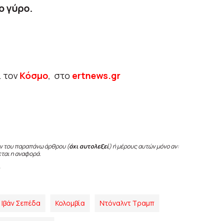
ο γύρο.
ι τον
Κόσμο
, στο
ertnews.gr
ν του παραπάνω άρθρου (
όχι αυτολεξεί
) ή μέρους αυτών μόνο αν:
εται η αναφορά.
Ιβάν Σεπέδα
Κολομβία
Ντόναλντ Τραμπ