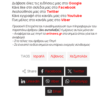
Διάβασε όλες τις ειδήσεις μας στο
Google
Κάνε like στη σελίδα μας στο
Facebook
Ακολούθησε μας στο
Twitter
Κάνε εγγραφή στο κανάλι μας στο
Youtube
Γίνε μέλος στο κανάλι μας στο
Viber
Προσοχή! Επιτρέπεται η αναδημοσίευση των πληροφοριών του
παραπάνω άρθρου (
όχι αυτολεξεί
) ή μέρους αυτών μόνο αν:
– Αναφέρεται ως πηγή το
ertnews.gr
στο σημείο όπου γίνεται η
αναφορά.
– Στο τέλος του άρθρου ως Πηγή
– Σε ένα από τα δύο σημεία να υπάρχει ενεργός σύνδεσμος
TAGS
Ισραήλ
Λίβανος
Χεζμπολάχ
Share
Facebook
Twitter
Linkedin
Viber
WhatsApp
Email