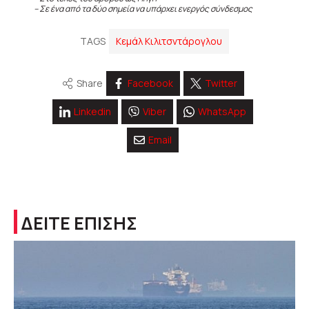
– Σε ένα από τα δύο σημεία να υπάρχει ενεργός σύνδεσμος
TAGS
Κεμάλ Κιλιτσντάρογλου
Share
Facebook
Twitter
Linkedin
Viber
WhatsApp
Email
ΔΕΙΤΕ ΕΠΙΣΗΣ