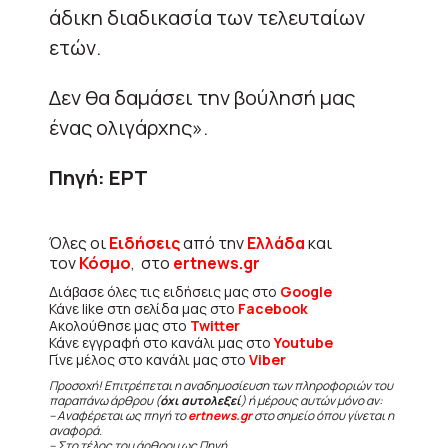
άδικη διαδικασία των τελευταίων
ετών.
Δεν θα δαμάσει την βούλησή μας
ένας ολιγάρχης».
Πηγή: ΕΡΤ
Όλες οι
Ειδήσεις
από την
Ελλάδα
και
τον
Κόσμο
, στο
ertnews.gr
Διάβασε όλες τις ειδήσεις μας στο
Google
Κάνε like στη σελίδα μας στο
Facebook
Ακολούθησε μας στο
Twitter
Κάνε εγγραφή στο κανάλι μας στο
Youtube
Γίνε μέλος στο κανάλι μας στο
Viber
Προσοχή! Επιτρέπεται η αναδημοσίευση των πληροφοριών του
παραπάνω άρθρου (
όχι αυτολεξεί
) ή μέρους αυτών μόνο αν:
– Αναφέρεται ως πηγή το
ertnews.gr
στο σημείο όπου γίνεται η
αναφορά.
– Στο τέλος του άρθρου ως Πηγή