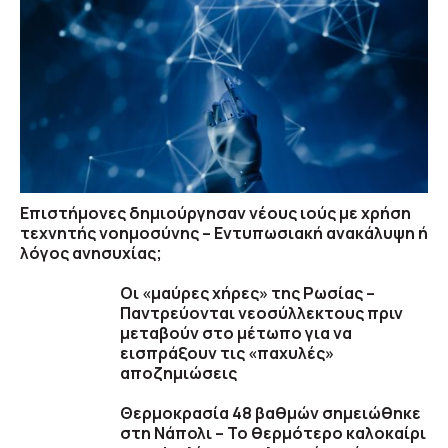
Επιστήμονες δημιούργησαν νέους ιούς με χρήση
τεχνητής νοημοσύνης – Εντυπωσιακή ανακάλυψη ή
λόγος ανησυχίας;
Οι «μαύρες χήρες» της Ρωσίας –
Παντρεύονται νεοσύλλεκτους πριν
μεταβούν στο μέτωπο για να
εισπράξουν τις «παχυλές»
αποζημιώσεις
Θερμοκρασία 48 βαθμών σημειώθηκε
στη Νάπολι – Το θερμότερο καλοκαίρι