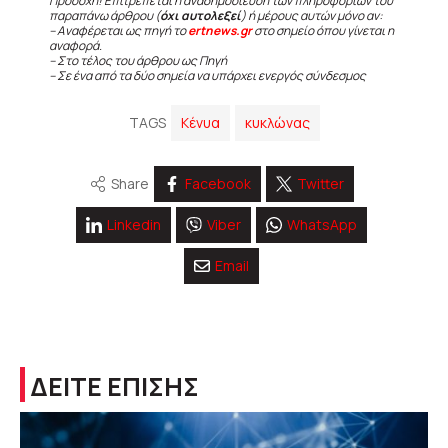
Προσοχή! Επιτρέπεται η αναδημοσίευση των πληροφοριών του
παραπάνω άρθρου (
όχι αυτολεξεί
) ή μέρους αυτών μόνο αν:
– Αναφέρεται ως πηγή το
ertnews.gr
στο σημείο όπου γίνεται η
αναφορά.
– Στο τέλος του άρθρου ως Πηγή
– Σε ένα από τα δύο σημεία να υπάρχει ενεργός σύνδεσμος
TAGS
Κένυα
κυκλώνας
Share
Facebook
Twitter
Linkedin
Viber
WhatsApp
Email
ΔΕΙΤΕ ΕΠΙΣΗΣ