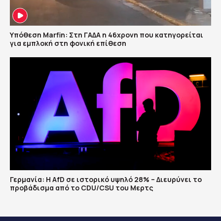
Υπόθεση Marfin: Στη ΓΑΔΑ η 46χρονη που κατηγορείται
για εμπλοκή στη φονική επίθεση
Γερμανία: Η AfD σε ιστορικό υψηλό 28% – Διευρύνει το
προβάδισμα από το CDU/CSU του Μερτς