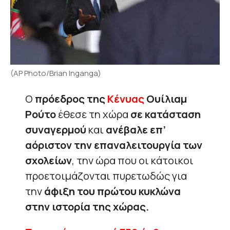
(AP Photo/Brian Inganga)
Ο
πρόεδρος της
Κένυας
Ουίλιαμ
Ρούτο
έθεσε τη χώρα
σε κατάσταση
συναγερμού
και
ανέβαλε επ’
αόριστον την επαναλειτουργία των
σχολείων
, την ώρα που οι κάτοικοι
προετοιμάζονται πυρετωδώς για
την
άφιξη του πρώτου κυκλώνα
στην ιστορία της χώρας.