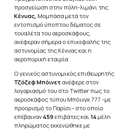
προσγείωση στην πόλη-λιμάνι της
Κένυας,
Μομπάσα μετά τον
εντοπισμό ύποπτου δέματος σε
τουαλέτα του αεροσκάφους,
ανέφεραν σήμερα ο επικεφαλής της
αστυνομίας της Κένυας και η
αεροπορική εταιρία.
Ο γενικός αστυνομικός επιθεωρητής
Τζόζεφ Μπόινετ
ανέφερε στον
λογαριασμό του στο Twitter πως το
αεροσκάφος τύπου Μπόινγκ 777 –με
προορισμό το Παρίσι– στο οποίο
επέβαιναν
459
επιβάτες και
14
μέλη
πληρώματος εκκενώθηκε με