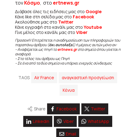
τον
Κόσμο
, στο
ertnews.gr
Διάβασε όλες τις ειδήσεις μας στο
Google
Κάνε like στη σελίδα μας στο
Facebook
Ακολούθησε μας στο
Twitter
Κάνε εγγραφή στο κανάλι μας στο
Youtube
Γίνε μέλος στο κανάλι μας στο
Viber
Προσοχή! Επιτρέπεται η αναδημοσίευση των πληροφοριών του
παραπάνω άρθρου (
όχι αυτολεξεί
) ή μέρους αυτών μόνο αν:
– Αναφέρεται ως πηγή το
ertnews.gr
στο σημείο όπου γίνεται η
αναφορά.
– Στο τέλος του άρθρου ως Πηγή
– Σε ένα από τα δύο σημεία να υπάρχει ενεργός σύνδεσμος
TAGS
Air France
αναγκαστική προσγείωση
Κένυα
Share
Facebook
Twitter
Linkedin
Viber
WhatsApp
Email