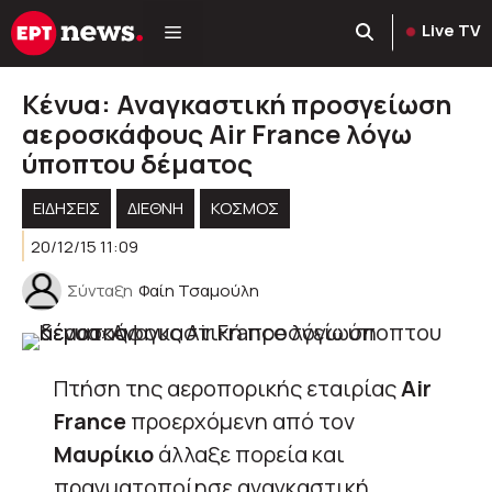
Μετάβαση
Live TV
σε
περιεχόμενο
Κένυα: Αναγκαστική προσγείωση
αεροσκάφους Air France λόγω
ύποπτου δέματος
ΕΙΔΗΣΕΙΣ
ΔΙΕΘΝΗ
ΚΌΣΜΟΣ
20/12/15 11:09
Σύνταξη
Φαίη Τσαμούλη
Πτήση της αεροπορικής εταιρίας
Air
France
προερχόμενη από τον
Μαυρίκιο
άλλαξε πορεία και
πραγματοποίησε αναγκαστική