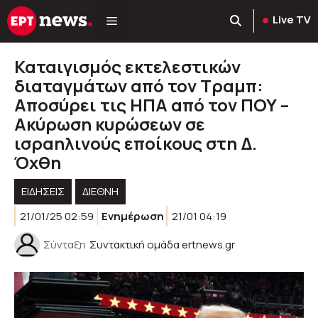
Μετάβαση
Live TV
σε
περιεχόμενο
Καταιγισμός εκτελεστικών
διαταγμάτων από τον Τραμπ:
Aποσύρει τις ΗΠΑ από τον ΠΟΥ –
Ακύρωση κυρώσεων σε
ισραηλινούς εποίκους στη Δ.
Όχθη
ΕΙΔΗΣΕΙΣ
ΔΙΕΘΝΗ
21/01/25 02:59
Ενημέρωση
21/01 04:19
Σύνταξη
Συντακτική ομάδα ertnews.gr