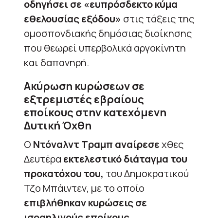
οδηγήσει σε «ευπρόσδεκτο κύμα
εθελουσίας εξόδου»
στις τάξεις της
ομοσπονδιακής δημόσιας διοίκησης
που θεωρεί υπερβολικά αργοκίνητη
και δαπανηρή.
Ακύρωση κυρώσεων σε
εξτρεμιστές εβραίους
εποίκους στην κατεχόμενη
Δυτική Όχθη
Ο
Ντόναλντ Τραμπ αναίρεσε
χθες
Δευτέρα
εκτελεστικό διάταγμα του
προκατόχου του,
του Δημοκρατικού
Τζο Μπάιντεν, με το οποίο
επιβλήθηκαν κυρώσεις σε
ισραηλινούς εποίκους