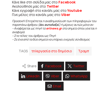
Κάνε like στη σελίδα μας στο
Facebook
Ακολούθησε μας στο
Twitter
Κάνε εγγραφή στο κανάλι μας στο
Youtube
Γίνε μέλος στο κανάλι μας στο
Viber
Προσοχή! Επιτρέπεται η αναδημοσίευση των πληροφοριών του
παραπάνω άρθρου (
όχι αυτολεξεί
) ή μέρους αυτών μόνο αν:
– Αναφέρεται ως πηγή το
ertnews.gr
στο σημείο όπου γίνεται η
αναφορά.
– Στο τέλος του άρθρου ως Πηγή
– Σε ένα από τα δύο σημεία να υπάρχει ενεργός σύνδεσμος
TAGS
τηλεργασία στο δημόσιο
Τραμπ
Share
Facebook
Twitter
Linkedin
Viber
WhatsApp
Email