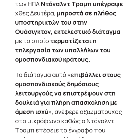
των ΗΠΑ
Ντόναλντ Τραμπ υπέγραψε
χθες Δευτέρα,
μπροστά σε πλήθος
υποστηρικτών του στην
Ουάσιγκτον, εκτελεστικό διάταγμα
με το οποίο
τερματίζεται η
τηλεργασία των υπαλλήλων του
ομοσπονδιακού κράτους.
Το διάταγμα αυτό «ε
πιβάλλει στους
ομοσπονδιακούς δημόσιους
λειτουργούς να επιστρέψουν στη
δουλειά για πλήρη απασχόληση με
άμεση ισχύ
», ανέφερε αξιωματούχος
στο μικρόφωνο καθώς ο Ντόναλντ
Τραμπ επέσειε το έγγραφο που