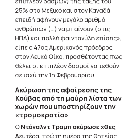
επιπλέον δασμών) της τάξης του
25% στο Μεξικό και στον Καναδά
επειδή αφήνουν μεγάλο αριθμό
ανθρώπων (…) να μπαίνουν (στις
ΗΠΑ) και πολλή φαιντανύλη επίσης»,
είπε ο 47ος Αμερικανός πρόεδρος
στον Λευκό Οίκο, προσθέτοντας πως
θέλει οι επιπλέον δασμοί να τεθούν
σε ισχύ την 1η Φεβρουαρίου.
Ακύρωση της αφαίρεσης της
Κούβας από τη μαύρη λίστα των
χωρών που υποστηρίζουν την
«τρομοκρατία»
Ο
Ντόναλντ Τραμπ ακύρωσε χθες
Δ
ευτέρα, πρώτη ημέρα της θητείας