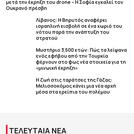
μετά την έκρηξη του drone – Η Σοφία εγκαλεί τον
Ουκρανό πρέσβη
Λίβανος: Η Βηρυτός αναφέρει
ισραηλινή εισβολή σε ένα χωριό του
νότου παρά την ανάπτυξη του
στρατού
Μυστήριο 3.500 ετών: Πώς τα λείψανα
ενός εφήβου από την Τουρκία
φέρνουν στο φως νέα στοιχεία για τη
«μινωική έκρηξη»
Η ζωή στις ταράτσες της Γάζας:
Μελισσοκόμος κάνει μια νέα αρχή
μέσα στα ερείπια του πολέμου
ΤΕΛΕΥΤΑΙΑ ΝΕΑ