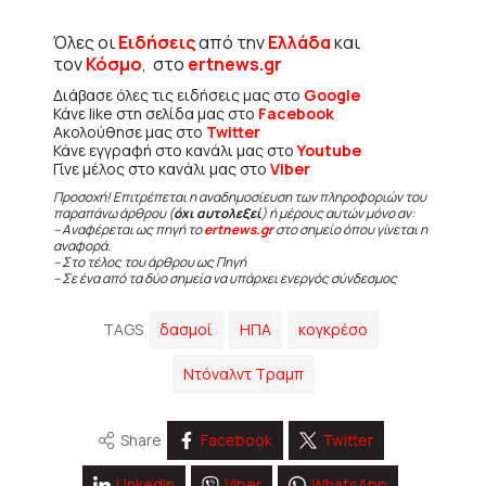
Όλες οι
Ειδήσεις
από την
Ελλάδα
και
τον
Κόσμο
, στο
ertnews.gr
Διάβασε όλες τις ειδήσεις μας στο
Google
Κάνε like στη σελίδα μας στο
Facebook
Ακολούθησε μας στο
Twitter
Κάνε εγγραφή στο κανάλι μας στο
Youtube
Γίνε μέλος στο κανάλι μας στο
Viber
Προσοχή! Επιτρέπεται η αναδημοσίευση των πληροφοριών του
παραπάνω άρθρου (
όχι αυτολεξεί
) ή μέρους αυτών μόνο αν:
– Αναφέρεται ως πηγή το
ertnews.gr
στο σημείο όπου γίνεται η
αναφορά.
– Στο τέλος του άρθρου ως Πηγή
– Σε ένα από τα δύο σημεία να υπάρχει ενεργός σύνδεσμος
TAGS
δασμοί
ΗΠΑ
κογκρέσο
Ντόναλντ Τραμπ
Share
Facebook
Twitter
Linkedin
Viber
WhatsApp