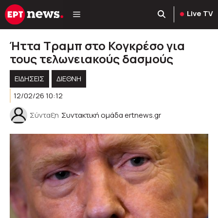
Μετάβαση
Live TV
σε
περιεχόμενο
Ήττα Τραμπ στο Κογκρέσο για
τους τελωνειακούς δασμούς
ΕΙΔΗΣΕΙΣ
ΔΙΕΘΝΗ
12/02/26 10:12
Σύνταξη
Συντακτική ομάδα ertnews.gr