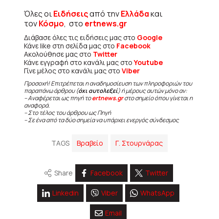
Όλες οι
Ειδήσεις
από την
Ελλάδα
και
τον
Κόσμο
, στο
ertnews.gr
Διάβασε όλες τις ειδήσεις μας στο
Google
Κάνε like στη σελίδα μας στο
Facebook
Ακολούθησε μας στο
Twitter
Κάνε εγγραφή στο κανάλι μας στο
Youtube
Γίνε μέλος στο κανάλι μας στο
Viber
Προσοχή! Επιτρέπεται η αναδημοσίευση των πληροφοριών του
παραπάνω άρθρου (
όχι αυτολεξεί
) ή μέρους αυτών μόνο αν:
– Αναφέρεται ως πηγή το
ertnews.gr
στο σημείο όπου γίνεται η
αναφορά.
– Στο τέλος του άρθρου ως Πηγή
– Σε ένα από τα δύο σημεία να υπάρχει ενεργός σύνδεσμος
TAGS
Βραβείο
Γ. Στουρνάρας
Share
Facebook
Twitter
Linkedin
Viber
WhatsApp
Email