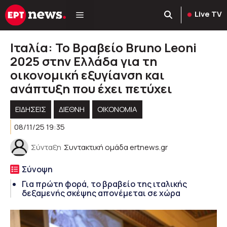
Μετάβαση
Live TV
σε
περιεχόμενο
Ιταλία: Το Βραβείο Bruno Leoni
2025 στην Ελλάδα για τη
οικονομική εξυγίανση και
ανάπτυξη που έχει πετύχει
ΕΙΔΗΣΕΙΣ
ΔΙΕΘΝΗ
ΟΙΚΟΝΟΜΙΑ
08/11/25 19:35
Σύνταξη
Συντακτική ομάδα ertnews.gr
Σύνοψη
Για πρώτη φορά, το βραβείο της ιταλικής
δεξαμενής σκέψης απονέμεται σε χώρα