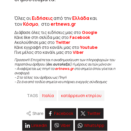
Όλες οι
Ειδήσεις
από την
Ελλάδα
και
τον
Κόσμο
, στο
ertnews.gr
Διάβασε όλες τις ειδήσεις μας στο
Google
Κάνε like στη σελίδα μας στο
Facebook
Ακολούθησε μας στο
Twitter
Κάνε εγγραφή στο κανάλι μας στο
Youtube
Γίνε μέλος στο κανάλι μας στο
Viber
Προσοχή! Επιτρέπεται η αναδημοσίευση των πληροφοριών του
παραπάνω άρθρου (
όχι αυτολεξεί
) ή μέρους αυτών μόνο αν:
– Αναφέρεται ως πηγή το
ertnews.gr
στο σημείο όπου γίνεται η
αναφορά.
– Στο τέλος του άρθρου ως Πηγή
– Σε ένα από τα δύο σημεία να υπάρχει ενεργός σύνδεσμος
TAGS
Ιταλία
κατάρρευση κτηρίου
Share
Facebook
Twitter
Linkedin
Viber
WhatsApp