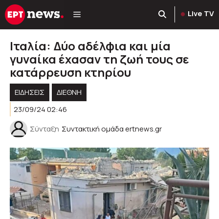
Μετάβαση
Live TV
σε
περιεχόμενο
Ιταλία: Δύο αδέλφια και μία
γυναίκα έχασαν τη ζωή τους σε
κατάρρευση κτηρίου
ΕΙΔΗΣΕΙΣ
ΔΙΕΘΝΗ
23/09/24 02:46
Σύνταξη
Συντακτική ομάδα ertnews.gr