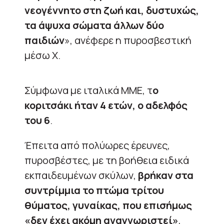
νεογέννητο στη ζωή και, δυστυχώς,
τα άψυχα σώματα άλλων δύο
παιδιών
», ανέφερε η πυροσβεστική
μέσω X.
Σύμφωνα με ιταλικά ΜΜΕ, τ
ο
κοριτσάκι ήταν 4 ετών, ο αδελφός
του 6
.
Έπειτα από πολύωρες έρευνες,
πυροσβέστες, με τη βοήθεια ειδικά
εκπαιδευμένων σκύλων,
βρήκαν στα
συντρίμμια το πτώμα τρίτου
θύματος, γυναίκας, που επισήμως
«δεν έχει ακόμη αναγνωριστεί»
,