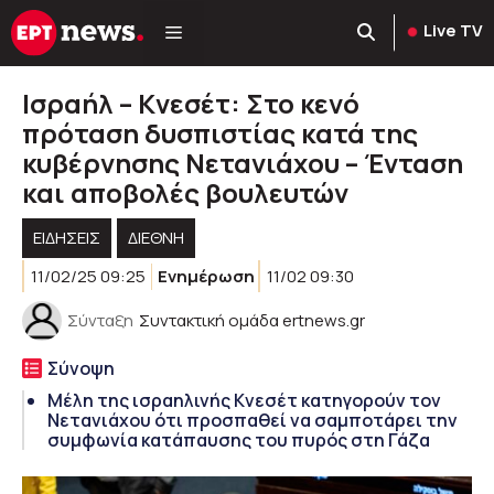
Μετάβαση
Live TV
σε
περιεχόμενο
Ισραήλ – Κνεσέτ: Στο κενό
πρόταση δυσπιστίας κατά της
κυβέρνησης Νετανιάχου – Ένταση
και αποβολές βουλευτών
ΕΙΔΗΣΕΙΣ
ΔΙΕΘΝΗ
11/02/25 09:25
Ενημέρωση
11/02 09:30
Σύνταξη
Συντακτική ομάδα ertnews.gr
Σύνοψη
Μέλη της ισραηλινής Κνεσέτ κατηγορούν τον
Νετανιάχου ότι προσπαθεί να σαμποτάρει την
συμφωνία κατάπαυσης του πυρός στη Γάζα