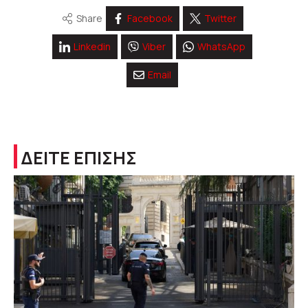
Share
Facebook
Twitter
Linkedin
Viber
WhatsApp
Email
ΔΕΙΤΕ ΕΠΙΣΗΣ