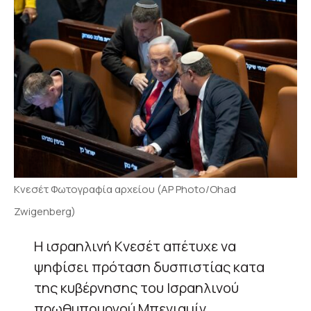
Κνεσέτ Φωτογραφία αρχείου (AP Photo/Ohad
Zwigenberg)
Η ισραηλινή Κνεσέτ απέτυχε να
ψηφίσει πρόταση δυσπιστίας κατα
της κυβέρνησης του Ισραηλινού
πρωθυπουργού Μπενιαμίν