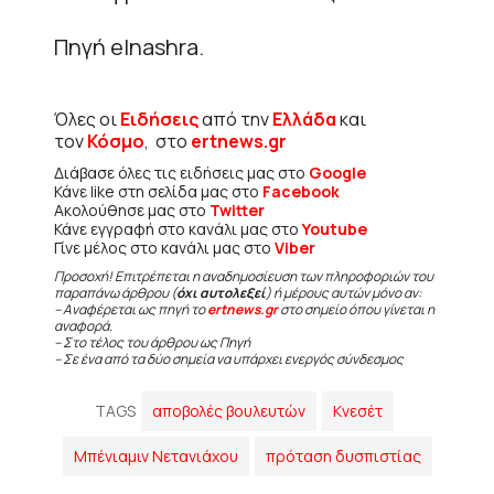
Πηγή elnashra.
Όλες οι
Ειδήσεις
από την
Ελλάδα
και
τον
Κόσμο
, στο
ertnews.gr
Διάβασε όλες τις ειδήσεις μας στο
Google
Κάνε like στη σελίδα μας στο
Facebook
Ακολούθησε μας στο
Twitter
Κάνε εγγραφή στο κανάλι μας στο
Youtube
Γίνε μέλος στο κανάλι μας στο
Viber
Προσοχή! Επιτρέπεται η αναδημοσίευση των πληροφοριών του
παραπάνω άρθρου (
όχι αυτολεξεί
) ή μέρους αυτών μόνο αν:
– Αναφέρεται ως πηγή το
ertnews.gr
στο σημείο όπου γίνεται η
αναφορά.
– Στο τέλος του άρθρου ως Πηγή
– Σε ένα από τα δύο σημεία να υπάρχει ενεργός σύνδεσμος
TAGS
αποβολές βουλευτών
Κνεσέτ
Μπένιαμιν Νετανιάχου
πρόταση δυσπιστίας