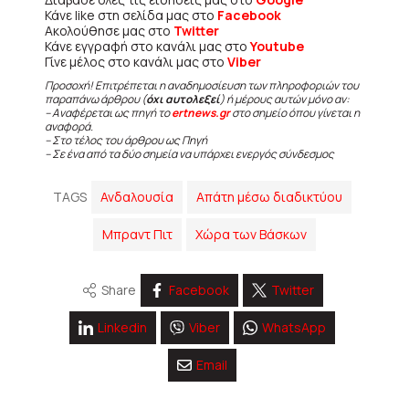
Κάνε like στη σελίδα μας στο
Facebook
Ακολούθησε μας στο
Twitter
Κάνε εγγραφή στο κανάλι μας στο
Youtube
Γίνε μέλος στο κανάλι μας στο
Viber
Προσοχή! Επιτρέπεται η αναδημοσίευση των πληροφοριών του
παραπάνω άρθρου (
όχι αυτολεξεί
) ή μέρους αυτών μόνο αν:
– Αναφέρεται ως πηγή το
ertnews.gr
στο σημείο όπου γίνεται η
αναφορά.
– Στο τέλος του άρθρου ως Πηγή
– Σε ένα από τα δύο σημεία να υπάρχει ενεργός σύνδεσμος
TAGS
Ανδαλουσία
Απάτη μέσω διαδικτύου
Μπραντ Πιτ
Χώρα των Βάσκων
Share
Facebook
Twitter
Linkedin
Viber
WhatsApp
Email