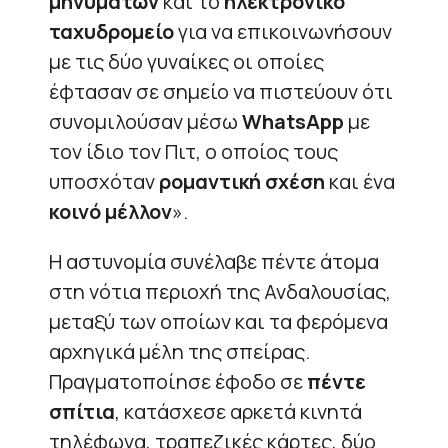
μηνυμάτων
και το
ηλεκτρονικό
ταχυδρομείο
για να επικοινωνήσουν
με τις δύο γυναίκες οι οποίες
έφτασαν σε σημείο να πιστεύουν ότι
συνομιλούσαν μέσω
WhatsApp
με
τον ίδιο τον Πιτ, ο οποίος τους
υποσχόταν
ρομαντική σχέση
και ένα
κοινό μέλλον
».
Η αστυνομία συνέλαβε πέντε άτομα
στη νότια περιοχή της Ανδαλουσίας,
μεταξύ των οποίων και τα φερόμενα
αρχηγικά μέλη της σπείρας.
Πραγματοποίησε έφοδο σε
πέντε
σπίτια
, κατάσχεσε αρκετά κινητά
τηλέφωνα, τραπεζικές κάρτες, δύο