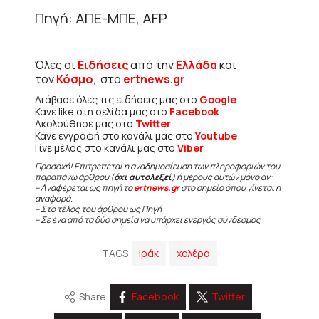
Πηγή: ΑΠΕ-ΜΠΕ, AFP
Όλες οι
Ειδήσεις
από την
Ελλάδα
και
τον
Κόσμο
, στο
ertnews.gr
Διάβασε όλες τις ειδήσεις μας στο
Google
Κάνε like στη σελίδα μας στο
Facebook
Ακολούθησε μας στο
Twitter
Κάνε εγγραφή στο κανάλι μας στο
Youtube
Γίνε μέλος στο κανάλι μας στο
Viber
Προσοχή! Επιτρέπεται η αναδημοσίευση των πληροφοριών του
παραπάνω άρθρου (
όχι αυτολεξεί
) ή μέρους αυτών μόνο αν:
– Αναφέρεται ως πηγή το
ertnews.gr
στο σημείο όπου γίνεται η
αναφορά.
– Στο τέλος του άρθρου ως Πηγή
– Σε ένα από τα δύο σημεία να υπάρχει ενεργός σύνδεσμος
TAGS
Ιράκ
χολέρα
Share
Facebook
Twitter