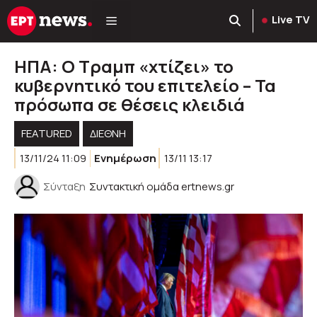
Μετάβαση
Live TV
σε
περιεχόμενο
ΗΠΑ: Ο Τραμπ «χτίζει» το
κυβερνητικό του επιτελείο – Τα
πρόσωπα σε θέσεις κλειδιά
FEATURED
ΔΙΕΘΝΗ
13/11/24 11:09
Ενημέρωση
13/11 13:17
Σύνταξη
Συντακτική ομάδα ertnews.gr