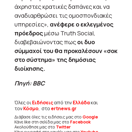
άχρηστες κρατικές δαπάνες και να
αναδιαρθρώσει τις ομοσπονδιακές
υπηρεσίες»,
ανέφερε ο εκλεγμένος
πρόεδρος
μέσω Truth Social,
διαβεβαιώνοντας πως
οι δυο
σύμμαχοί του θα προκαλέσουν «σοκ
στο σύστημα» της δημόσιας
διοίκησης.
Πηγή: BBC
Όλες οι
Ειδήσεις
από την
Ελλάδα
και
τον
Κόσμο
, στο
ertnews.gr
Διάβασε όλες τις ειδήσεις μας στο
Google
Κάνε like στη σελίδα μας στο
Facebook
Ακολούθησε μας στο
Twitter
Κάνε εγγραφή στο κανάλι μας στο
Youtube