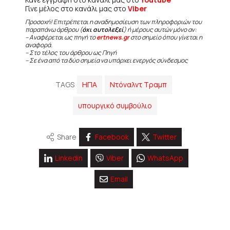
Γίνε μέλος στο κανάλι μας στο
Viber
Προσοχή! Επιτρέπεται η αναδημοσίευση των πληροφοριών του
παραπάνω άρθρου (
όχι αυτολεξεί
) ή μέρους αυτών μόνο αν:
– Αναφέρεται ως πηγή το
ertnews.gr
στο σημείο όπου γίνεται η
αναφορά.
– Στο τέλος του άρθρου ως Πηγή
– Σε ένα από τα δύο σημεία να υπάρχει ενεργός σύνδεσμος
TAGS
ΗΠΑ
Ντόναλντ Τραμπ
υπουργικό συμβούλιο
Share
Facebook
Twitter
Linkedin
Viber
WhatsApp
Email