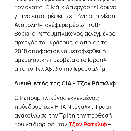
τον αγαπά. Ο Μάικ θα εργαστεί άοκνα
για να επιστρέψει η ειρήνη στη Μέση
Ανατολή!», ανέφερε μέσω Truth
Social ο Ρεπουμπλικάνος εκλεγμένος
αρχηγός του κράτους, ο οποίος το
2018 αποφάσισε να μεταφερθεί η
αμερικανική πρεσβεία στο Ισραήλ
από το Τελ Αβίβ στην Ιερουσαλήμ.
Διευθυντής της CIA – Τζον Ράτκλιφ
Ο Ρεπουμπλικάνος εκλεγμένος
πρόεδρος των ΗΠΑ Ντόναλντ Τραμπ
ανακοίνωσε την Τρίτη την πρόθεσή
του να διορίσει τον
Τζον Ράτκλιφ
–