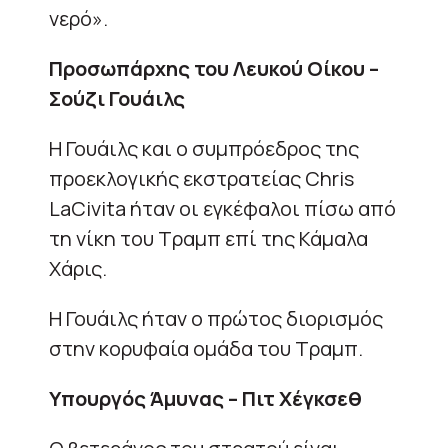
νερό».
Προσωπάρχης του Λευκού Οίκου
–
Σούζι Γουάιλς
Η Γουάιλς και ο συμπρόεδρος της
προεκλογικής εκστρατείας Chris
LaCivita ήταν οι εγκέφαλοι πίσω από
τη νίκη του Τραμπ επί της Κάμαλα
Χάρις.
Η Γουάιλς ήταν ο πρώτος διορισμός
στην κορυφαία ομάδα του Τραμπ.
Υπουργός Άμυνας – Πιτ Χέγκσεθ