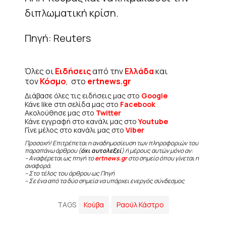
διπλωματική κρίση.
Πηγή: Reuters
Όλες οι
Ειδήσεις
από την
Ελλάδα
και
τον
Κόσμο
, στο
ertnews.gr
Διάβασε όλες τις ειδήσεις μας στο
Google
Κάνε like στη σελίδα μας στο
Facebook
Ακολούθησε μας στο
Twitter
Κάνε εγγραφή στο κανάλι μας στο
Youtube
Γίνε μέλος στο κανάλι μας στο
Viber
Προσοχή! Επιτρέπεται η αναδημοσίευση των πληροφοριών του
παραπάνω άρθρου (
όχι αυτολεξεί
) ή μέρους αυτών μόνο αν:
– Αναφέρεται ως πηγή το
ertnews.gr
στο σημείο όπου γίνεται η
αναφορά.
– Στο τέλος του άρθρου ως Πηγή
– Σε ένα από τα δύο σημεία να υπάρχει ενεργός σύνδεσμος
TAGS
Κούβα
Ραούλ Κάστρο