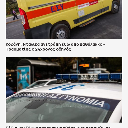
Κοζάνη: Νταλίκα ανετράπη έξω από Βαθύλακκο –
Τραυματίας ο 24χρονος οδηγός
Ρέθυμνο: Εξιχνιάστηκαν υποθέσεις εμπρησμών σε