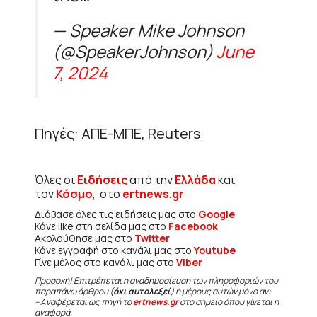
— Speaker Mike Johnson
(@SpeakerJohnson)
June
7, 2024
Πηγές: ΑΠΕ-ΜΠΕ, Reuters
Όλες οι
Ειδήσεις
από την
Ελλάδα
και
τον
Κόσμο
, στο
ertnews.gr
Διάβασε όλες τις ειδήσεις μας στο
Google
Κάνε like στη σελίδα μας στο
Facebook
Ακολούθησε μας στο
Twitter
Κάνε εγγραφή στο κανάλι μας στο
Youtube
Γίνε μέλος στο κανάλι μας στο
Viber
Προσοχή! Επιτρέπεται η αναδημοσίευση των πληροφοριών του
παραπάνω άρθρου (
όχι αυτολεξεί
) ή μέρους αυτών μόνο αν:
– Αναφέρεται ως πηγή το
ertnews.gr
στο σημείο όπου γίνεται η
αναφορά.