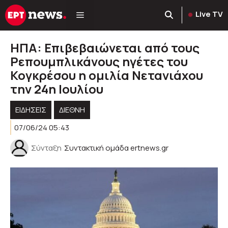
Μετάβαση
Live TV
σε
περιεχόμενο
ΗΠΑ: Επιβεβαιώνεται από τους
Ρεπουμπλικάνους ηγέτες του
Κογκρέσου η ομιλία Νετανιάχου
την 24η Ιουλίου
ΕΙΔΗΣΕΙΣ
ΔΙΕΘΝΗ
07/06/24 05:43
Σύνταξη
Συντακτική ομάδα ertnews.gr