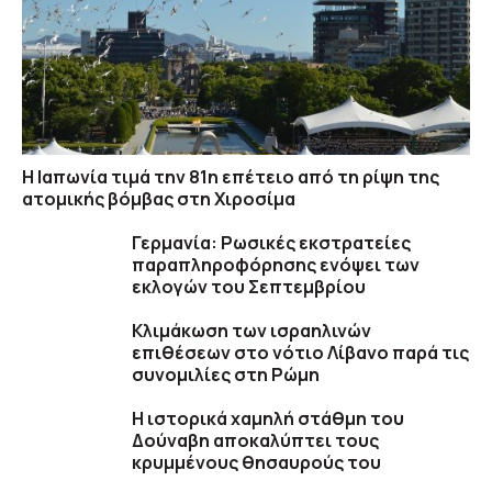
Η Ιαπωνία τιμά την 81η επέτειο από τη ρίψη της
ατομικής βόμβας στη Χιροσίμα
Γερμανία: Ρωσικές εκστρατείες
παραπληροφόρησης ενόψει των
εκλογών του Σεπτεμβρίου
Κλιμάκωση των ισραηλινών
επιθέσεων στο νότιο Λίβανο παρά τις
συνομιλίες στη Ρώμη
Η ιστορικά χαμηλή στάθμη του
Δούναβη αποκαλύπτει τους
κρυμμένους θησαυρούς του