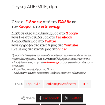
Πηγές: ΑΠΕ-ΜΠΕ, dpa
Όλες οι
Ειδήσεις
από την
Ελλάδα
και
τον
Κόσμο
, στο
ertnews.gr
Διάβασε όλες τις ειδήσεις μας στο
Google
Κάνε like στη σελίδα μας στο
Facebook
Ακολούθησε μας στο
Twitter
Κάνε εγγραφή στο κανάλι μας στο
Youtube
Γίνε μέλος στο κανάλι μας στο
Viber
Προσοχή! Επιτρέπεται η αναδημοσίευση των πληροφοριών του
παραπάνω άρθρου (
όχι αυτολεξεί
) ή μέρους αυτών μόνο αν:
– Αναφέρεται ως πηγή το
ertnews.gr
στο σημείο όπου γίνεται η
αναφορά.
– Στο τέλος του άρθρου ως Πηγή
– Σε ένα από τα δύο σημεία να υπάρχει ενεργός σύνδεσμος
TAGS
Γερμανία
επίσκεψη Μπάιντεν
ΗΠΑ
Share
Facebook
Twitter